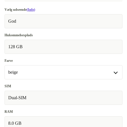
Vælg udseende
(Info)
God
Hukommelsesplads
128 GB
Farve
beige
beige
SIM
Fås også med andre konfigurationer
Dual-SIM
sort
+1126 kr.
RAM
8.0 GB