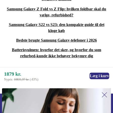
Samsung Galaxy Z Fold vs Z Flip: hvilken foldbar skal du
vælge, refurbished?
Samsung Galaxy S22 vs S23: den kompakte guide til det
kloge køb
Bedste brugte Samsung Galaxy-telefoner i 2026
Batterisvulmen: hvorfor det sker, og hvorfor du som
refurbed-kunde ikke behøver bekymre dig
1879 kr.
Læg i kurv
Nypris:
10831,97 kr.
(-83%)
Tilmeld dig vores nyhedsbrev for
første gang og spar 115 kr!