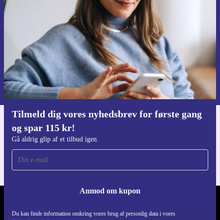
Gå aldrig glip af et tilbud igen.
Anmod om kupon
Du kan finde information omkring vores brug af personlig data i vores
Privatlivspolitik
.
Tilmeld dig vores nyhedsbrev for første gang
og spar 115 kr!
Download refurbed appen
Til iOS og Android
Gå aldrig glip af et tilbud igen.
Anmod om kupon
REFURBED DANMARK - RETHINK NEW.
Du kan finde information omkring vores brug af personlig data i vores