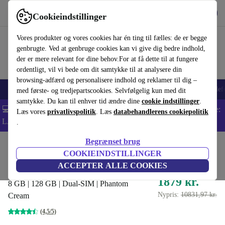
Hent appen
Download
Cookieindstillinger
Brug refurbed hurtigt og nemt
Vores produkter og vores cookies har én ting til fælles: de er begge
genbrugte. Ved at genbruge cookies kan vi give dig bedre indhold,
der er mere relevant for dine behov.For at få dette til at fungere
ordentligt, vil vi bede om dit samtykke til at analysere din
browsing-adfærd og personalisere indhold og reklamer til dig –
Smartphones
Bærbare
Tablets
Smartwatches
Tilbehør
Hovedtelef
med første- og tredjepartscookies. Selvfølgelig kun med dit
samtykke. Du kan til enhver tid ændre dine
cookie indstillinger
.
💻 Ekstra 5% rabat på alle MacBooks og bærbare computere - Kode:
Læs vores
privatlivspolitik
. Læs
databehandlerens cookiepolitik
LAPTOP5 -
Vilkår
.
Begrænset brug
Startside
Produkter
Mobiltelefoner og smartphones
Samsung Galaxy, mobiltelefon
COOKIEINDSTILLINGER
Samsung Galaxy Z Flip3 5G
ACCEPTER ALLE COOKIES
1879 kr.
8 GB | 128 GB | Dual-SIM | Phantom
Nypris:
10831,97 kr.
Cream
(4,5/5)