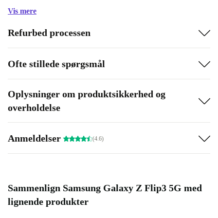
MP og vidvinkel er denne refurbed-smartphone mere
Vis mere
alsidig i sin anvendelse end de fleste andre enheder.
Refurbed processen
8 GB-arbejdshukommelse
Ofte stillede spørgsmål
Foldbar AMOLED-skærm
Oplysninger om produktsikkerhed og
5G-kompatibel
overholdelse
12 MP-kamera med vidvinkel
Anmeldelser
(4.6)
Sammenlign Samsung Galaxy Z Flip3 5G med
lignende produkter