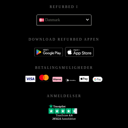
REFURBED I
Danmark
DOWNLOAD REFURBED APPEN
BETALINGSMULIGHEDER
ANMELDELSER
Trustpilot
TrustScore
4.6
205624
Anmeldelser