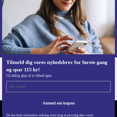
Gå aldrig glip af et tilbud igen.
Anmod om kupon
Du kan finde information omkring vores brug af personlig data i vores
Privatlivspolitik
.
Tilmeld dig vores nyhedsbrev for første gang
og spar 115 kr!
Download refurbed appen
Til iOS og Android
Gå aldrig glip af et tilbud igen.
Anmod om kupon
REFURBED DANMARK - RETHINK NEW.
Du kan finde information omkring vores brug af personlig data i vores