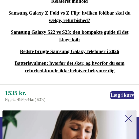
Relateret indhold
Samsung Galaxy Z Fold vs Z Flip: hvilken foldbar skal du
vælge, refurbished?
Samsung Galaxy S22 vs S23: den kompakte guide til det
kloge køb
Bedste brugte Samsung Galaxy-telefoner i 2026
Batterisvulmen: hvorfor det sker, og hvorfor du som
refurbed-kunde ikke behøver bekymre dig
1535 kr.
Læg i kurv
Nypris:
4104,04 kr.
(-63%)
Tilmeld dig vores nyhedsbrev for
første gang og spar 115 kr!