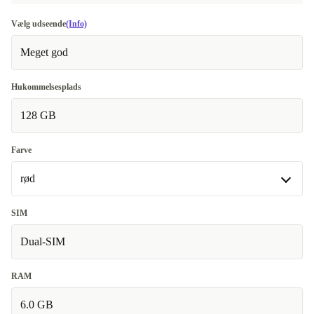
Vælg udseende
(Info)
Meget god
Hukommelsesplads
128 GB
Farve
rød
rød
SIM
Dual-SIM
sølv
+520 kr.
RAM
6.0 GB