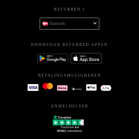
REFURBED I
Danmark
DOWNLOAD REFURBED APPEN
BETALINGSMULIGHEDER
ANMELDELSER
Trustpilot
TrustScore
4.6
205661
Anmeldelser