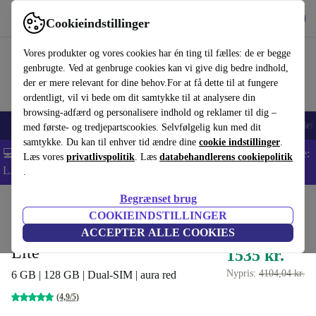
Hent appen
Download
Cookieindstillinger
Brug refurbed hurtigt og nemt
Vores produkter og vores cookies har én ting til fælles: de er begge
genbrugte. Ved at genbruge cookies kan vi give dig bedre indhold,
der er mere relevant for dine behov.For at få dette til at fungere
ordentligt, vil vi bede om dit samtykke til at analysere din
browsing-adfærd og personalisere indhold og reklamer til dig –
Smartphones
Bærbare
Tablets
Smartwatches
Tilbehør
Hovedtelef
med første- og tredjepartscookies. Selvfølgelig kun med dit
samtykke. Du kan til enhver tid ændre dine
cookie indstillinger
.
💻 Ekstra 5% rabat på alle MacBooks og bærbare computere - Kode:
Læs vores
privatlivspolitik
. Læs
databehandlerens cookiepolitik
LAPTOP5 -
Vilkår
.
Begrænset brug
Startside
Produkter
Mobiltelefoner og smartphones
Samsung Galaxy, mobiltelefon
COOKIEINDSTILLINGER
Samsung Galaxy Note 10
ACCEPTER ALLE COOKIES
Lite
1535 kr.
Nypris:
4104,04 kr.
6 GB | 128 GB | Dual-SIM | aura red
(4,9/5)