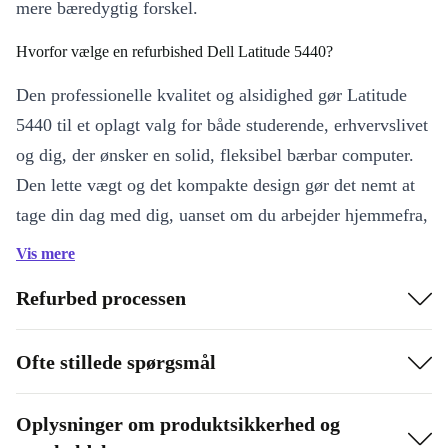
mere bæredygtig forskel.
Hvorfor vælge en refurbished Dell Latitude 5440?
Den professionelle kvalitet og alsidighed gør Latitude
5440 til et oplagt valg for både studerende, erhvervslivet
og dig, der ønsker en solid, fleksibel bærbar computer.
Den lette vægt og det kompakte design gør det nemt at
tage din dag med dig, uanset om du arbejder hjemmefra,
på kontoret eller på farten.
Vis mere
Nøglefunktioner og fordele
Refurbed processen
Kraftfuld ydeevne
: 10 processorkerner sikrer, at du let håndterer
alt fra krævende regneark til kreative projekter.
Ofte stillede spørgsmål
Skærmoplevelse i top
: 14” IPS-skærm med klare farver og blødt
billede – perfekt til både arbejde og underholdning.
Oplysninger om produktsikkerhed og
Fleksible forbindelser
: Tilslut let dine enheder med 2 x