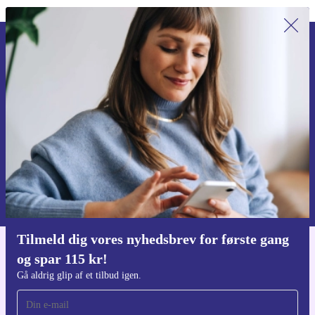
Tilmeld dig vores nyhedsbrev for
første gang og spar 115 kr!
Gå aldrig glip af et tilbud igen.
Anmod om kupon
Du kan finde information omkring vores brug af personlig data i vores
Privatlivspolitik
.
Tilmeld dig vores nyhedsbrev for første gang
og spar 115 kr!
Download refurbed appen
Til iOS og Android
Gå aldrig glip af et tilbud igen.