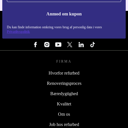
Anmod om kupon
REFURBED DANMARK - RETHINK NEW.
Du kan finde information omkring vores brug af personlig data i vores
Privatlivspolitik
FØLG OS
FIRMA
Hvorfor refurbed
Renoveringsproces
Bæredygtighed
Kvalitet
Om os
Job hos refurbed