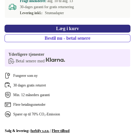
Fragt inkluderet:
aug. 10 til
aug. 13
30-dages garanti for gratis returnering
Levering inkl.:
Strømadapter
SK (slovakisk)
UK (UK Engelsk)
Læg i kurv
Bestil nu - betal senere
US (US Engelsk)
Yderligere tjenester
Betal senere med
Fungerer som ny
30 dages gratis returret
Min. 12 måneders garanti
Flere betalingsmetoder
Sparer op til 70% CO₂-Emission
Salg & levering:
furbify s.r.o.
|
Flere tilbud