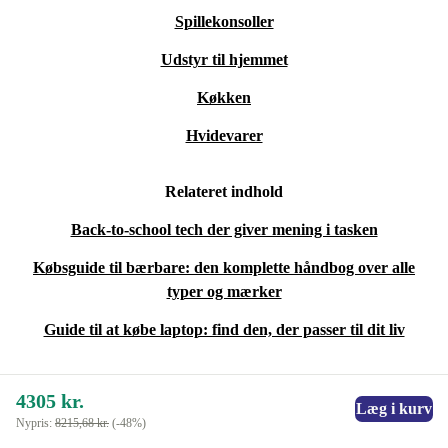
Spillekonsoller
Udstyr til hjemmet
Køkken
Hvidevarer
Relateret indhold
Back-to-school tech der giver mening i tasken
Købsguide til bærbare: den komplette håndbog over alle
typer og mærker
Guide til at købe laptop: find den, der passer til dit liv
4305 kr.
Læg i kurv
Nypris:
8215,68 kr.
(-48%)