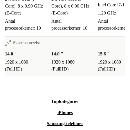
Intel Core i7-11
Core), 8 x 0.90 GHz
Core), 8 x 0.90 GHz
Tryghed og fleksibilitet
(E-Core)
(E-Core)
1.20 GHz
Minimum 12 måneders garanti
– du handler trygt og sikkert.
Antal
Antal
Antal
30 dages gratis retur
– hvis den ikke passer til dig, sender du
processorkerner: 10
processorkerner: 10
processorkerner: 
den bare tilbage.
Skærmstørrelse
Med Dell Latitude 5440 får du en pålidelig, refurbished
14.0 "
14.0 "
15.6 "
bærbar computer, der både løfter din hverdag og skåner
1920 x 1080
1920 x 1080
1920 x 1080
miljøet. Gør en smartere, mere bæredygtig investering –
(FullHD)
(FullHD)
(FullHD)
uden at gå på kompromis med kvalitet og sikkerhed.
Topkategorier
iPhones
Samsung-telefoner