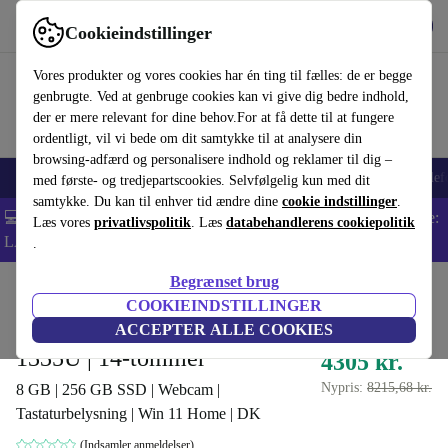
Hent appen
Download
Cookieindstillinger
Brug refurbed hurtigt og nemt
Vores produkter og vores cookies har én ting til fælles: de er begge
genbrugte. Ved at genbruge cookies kan vi give dig bedre indhold,
der er mere relevant for dine behov.For at få dette til at fungere
ordentligt, vil vi bede om dit samtykke til at analysere din
browsing-adfærd og personalisere indhold og reklamer til dig –
Smartphones
Bærbare
Tablets
Smartwatches
Tilbehør
Hovedtelef
med første- og tredjepartscookies. Selvfølgelig kun med dit
samtykke. Du kan til enhver tid ændre dine
cookie indstillinger
.
💻 Ekstra 5% rabat på alle MacBooks og bærbare computere - Kode:
Læs vores
privatlivspolitik
. Læs
databehandlerens cookiepolitik
LAPTOP5 -
Vilkår
.
Begrænset brug
Startside
Produkter
Bærbare computere
Dell, bærbare computere
COOKIEINDSTILLINGER
Dell Latitude 5440 | i5-
ACCEPTER ALLE COOKIES
1335U | 14-tommer
4305 kr.
Nypris:
8215,68 kr.
8 GB | 256 GB SSD | Webcam |
Tastaturbelysning | Win 11 Home | DK
(Indsamler anmeldelser)