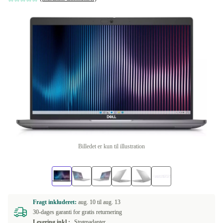
Billedet er kun til illustration
Fragt inkluderet:
aug. 10 til
aug. 13
30-dages garanti for gratis returnering
Levering inkl.:
Strømadapter