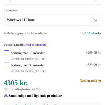
ES (Spansk)
Optimal
Styresystem
Windows 11 Home
FI (finsk)
Nyt
+360 kr.
FR (Fransk)
Windows 11 Home
Inkluderet garanti fra forhandleren:
12 måneder
IT (Italiensk)
Windows 11 Professional
Udvidet garanti
(Hvad er forsikret?)
ND (Nordisk)
+209,99 kr.
forlæng med 18 måneder
30 måneder forsikret (12 + 18)
NL (Hollandsk)
+329,99 kr.
forlæng med 30 måneder
42 måneder forsikret (12 + 30)
NO (Norsk)
4305 kr.
Næsten udsolgt
PL (Polsk)
Nypris:
8215,68 kr.
(-48%)
PT (Portugisisk)
Sammenlign med lignende produkter
SE (Svensk)