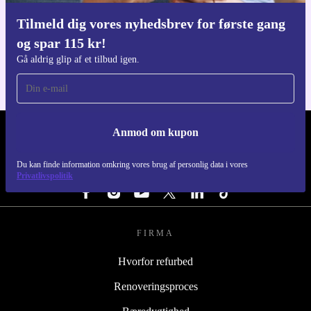
Tilmeld dig vores nyhedsbrev for første gang
Download refurbed appen
og spar 115 kr!
Til iOS og Android
Gå aldrig glip af et tilbud igen.
Anmod om kupon
REFURBED DANMARK - RETHINK NEW.
Du kan finde information omkring vores brug af personlig data i vores
FØLG OS
Privatlivspolitik
FIRMA
Hvorfor refurbed
Renoveringsproces