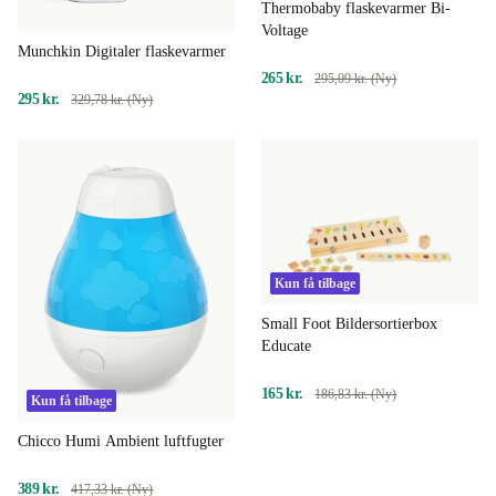
Thermobaby flaskevarmer Bi-
Voltage
Munchkin Digitaler flaskevarmer
265 kr.
295,09 kr. (Ny)
295 kr.
329,78 kr. (Ny)
Kun få tilbage
Small Foot Bildersortierbox
Educate
165 kr.
186,83 kr. (Ny)
Kun få tilbage
Chicco Humi Ambient luftfugter
389 kr.
417,33 kr. (Ny)