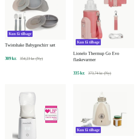
Kun få tilbage
Kun få tilbage
Twistshake Babygeschirr sæt
Lionelo Thermup Go Evo
309 kr.
354,23 kr. (Ny)
flaskevarmer
335 kr.
373,74 kr. (Ny)
Kun få tilbage