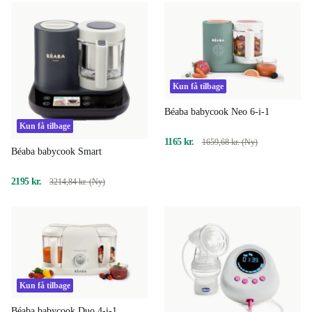
Kun få tilbage
Béaba babycook Neo 6-i-1
Kun få tilbage
1165 kr.
1659,68 kr. (Ny)
Béaba babycook Smart
2195 kr.
3214,84 kr. (Ny)
Kun få tilbage
Béaba babycook Duo 4-i-1