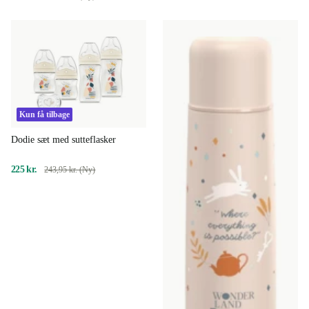
Kun få tilbage
Dodie sæt med sutteflasker
225 kr.
243,95 kr. (Ny)