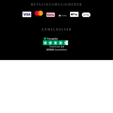
BETALINGSMULIGHEDER
ANMELDELSER
Trustpilot
TrustScore
4.6
205848
Anmeldelser
© Refurbed Marketplace GmbH
Tilgængeligheder