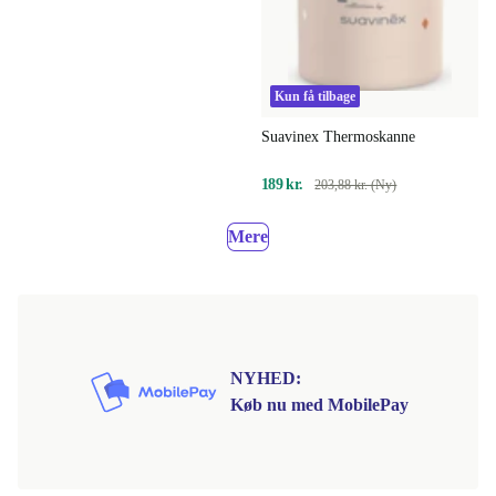
Kun få tilbage
Suavinex Thermoskanne
189 kr.
203,88 kr. (Ny)
Mere
NYHED:
Køb nu med MobilePay