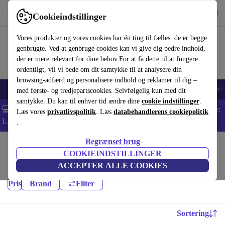
Hent appen
Download
Cookieindstillinger
Brug refurbed hurtigt og nemt
Vores produkter og vores cookies har én ting til fælles: de er begge
genbrugte. Ved at genbruge cookies kan vi give dig bedre indhold,
der er mere relevant for dine behov.For at få dette til at fungere
ordentligt, vil vi bede om dit samtykke til at analysere din
browsing-adfærd og personalisere indhold og reklamer til dig –
Smartphones
Bærbare
Tablets
Smartwatches
Tilbehør
Hovedtelef
med første- og tredjepartscookies. Selvfølgelig kun med dit
samtykke. Du kan til enhver tid ændre dine
cookie indstillinger
.
💻 Ekstra 5% rabat på alle MacBooks og bærbare computere - Kode:
Læs vores
privatlivspolitik
. Læs
databehandlerens cookiepolitik
LAPTOP5 -
Vilkår
.
Begrænset brug
Startside
Baby og Børn
COOKIEINDSTILLINGER
Ernæring:
ACCEPTER ALLE COOKIES
Pris
Brand
Filter
Sortering