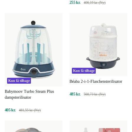
255 kr.
406,19 kr. (Ny)
Kun få tilbage
Kun få tilbage
Béaba 2-i-1-Flaschensterilisator
Babymoov Turbo Steam Plus
485 kr.
560,73 kr. (Ny)
dampsterilisator
405 kr.
481,55 kr. (Ny)