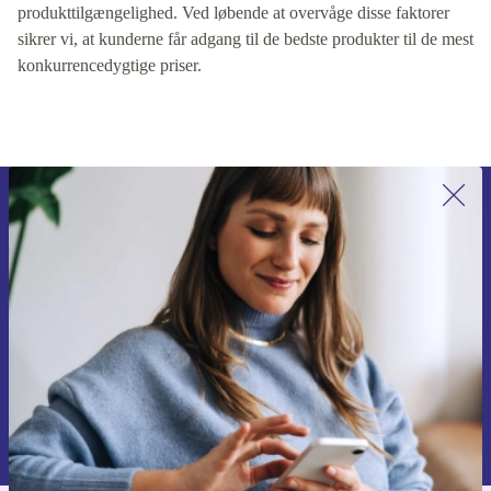
produkttilgængelighed. Ved løbende at overvåge disse faktorer
sikrer vi, at kunderne får adgang til de bedste produkter til de mest
konkurrencedygtige priser.
Tilmeld dig vores nyhedsbrev for
første gang og spar 115 kr!
Gå aldrig glip af et tilbud igen.
Anmod om kupon
Du kan finde information omkring vores brug af personlig data i vores
Privatlivspolitik
.