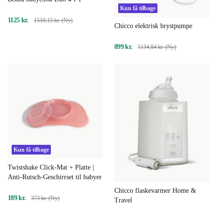
Kun få tilbage
1125 kr.
1510,15 kr. (Ny)
Chicco elektrisk brystpumpe
899 kr.
1134,84 kr. (Ny)
Kun få tilbage
Twistshake Click-Mat + Platte |
Anti-Rutsch-Geschirrset til babyer
Chicco flaskevarmer Home &
189 kr.
373 kr. (Ny)
Travel