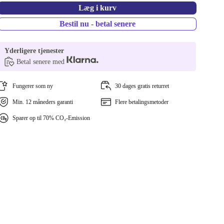
Læg i kurv
Bestil nu - betal senere
Yderligere tjenester
Betal senere med
Fungerer som ny
30 dages gratis returret
Min. 12 måneders garanti
Flere betalingsmetoder
Sparer op til 70% CO₂-Emission