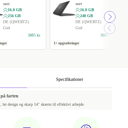
sort
sort
16.0 GB
16.0 GB
256 GB
240 GB
DE (QWERTZ)
DE (QWERTZ)
God
God
3885 kr.
3885 kr.
inger
1+ opgraderinger
1
Specifikationer
e på farten
, let design og skarp 14" skærm til effektivt arbejde.