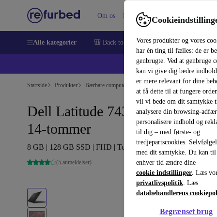
Om os
Hjælp
Cookieindstilling
Vores produkter og vores coo
Alle kategorier
🎒 Back to school
Smartphones
Bærbar
har én ting til fælles: de er b
genbrugte. Ved at genbruge c
💻 Ekst
kan vi give dig bedre indhold
er mere relevant for dine be
Startside
Produkter
Bærbare computere
Dell, bærbare computere
at få dette til at fungere orden
vil vi bede om dit samtykke ti
Dell Latitude 7430 | i7-1265U |
analysere din browsing-adfæ
personalisere indhold og rek
14-tommer
til dig – med første- og
tredjepartscookies. Selvfølge
8 GB | 128 GB SSD | FHD | Touch | sort | Win 11 Pro | DE
med dit samtykke. Du kan til
(5 anmeldelser)
enhver tid ændre dine
cookie indstillinger
. Læs vo
privatlivspolitik
. Læs
databehandlerens cookiepol
Begrænset brug