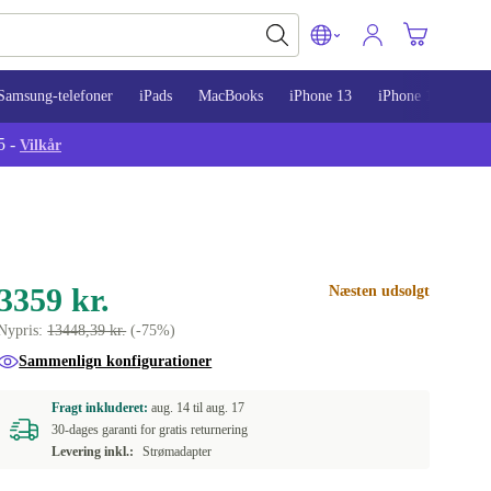
Samsung-telefoner
iPads
MacBooks
iPhone 13
iPhone 14
iPh
5 -
Vilkår
3359 kr.
Næsten udsolgt
Nypris:
13448,39 kr.
(-75%)
Sammenlign konfigurationer
Fragt inkluderet:
aug. 14 til
aug. 17
30-dages garanti for gratis returnering
Levering inkl.:
Strømadapter