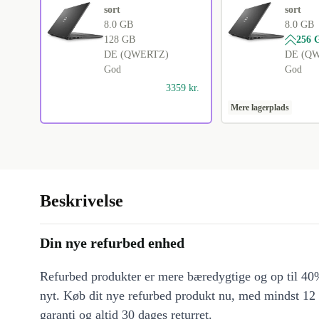
sort
sort
8.0 GB
8.0 GB
128 GB
256 
DE (QWERTZ)
DE (Q
God
God
3359 kr.
Mere lagerplads
Beskrivelse
Din nye refurbed enhed
Refurbed produkter er mere bæredygtige og op til 40%
nyt. Køb dit nye refurbed produkt nu, med mindst 12
garanti og altid 30 dages returret.