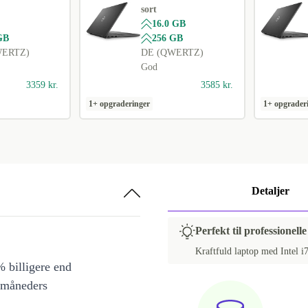
sort
16.0 GB
GB
256 GB
WERTZ)
DE (QWERTZ)
God
3359 kr.
3585 kr.
1+ opgraderinger
1+ opgrader
Detaljer
Perfekt til professionell
Kraftfuld laptop med Intel i7
 billigere end
 måneders