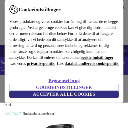
Hent appen
Download
Cookieindstillinger
Brug refurbed hurtigt og nemt
Vores produkter og vores cookies har én ting til fælles: de er begge
genbrugte. Ved at genbruge cookies kan vi give dig bedre indhold,
der er mere relevant for dine behov.For at få dette til at fungere
ordentligt, vil vi bede om dit samtykke til at analysere din
browsing-adfærd og personalisere indhold og reklamer til dig –
Smartphones
Bærbare
Tablets
Smartwatches
Tilbehør
Hovedtelef
med første- og tredjepartscookies. Selvfølgelig kun med dit
samtykke. Du kan til enhver tid ændre dine
cookie indstillinger
.
💻 Ekstra 5% rabat på alle MacBooks og bærbare computere - Kode:
Læs vores
privatlivspolitik
. Læs
databehandlerens cookiepolitik
LAPTOP5 -
Vilkår
.
Begrænset brug
Startside
Produkter
Køkken
Køkkenapparater
Blendere og Skærere
COOKIEINDSTILLINGER
AEG SB5810 Standmixer
ACCEPTER ALLE COOKIES
sort
(Indsamler anmeldelser)