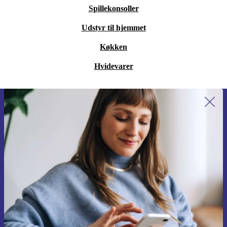
Spillekonsoller
Udstyr til hjemmet
Køkken
Hvidevarer
Tilmeld dig vores nyhedsbrev for
første gang og spar 115 kr!
Gå aldrig glip af et tilbud igen.
Anmod om kupon
Du kan finde information omkring vores brug af personlig data i vores
Privatlivspolitik
.