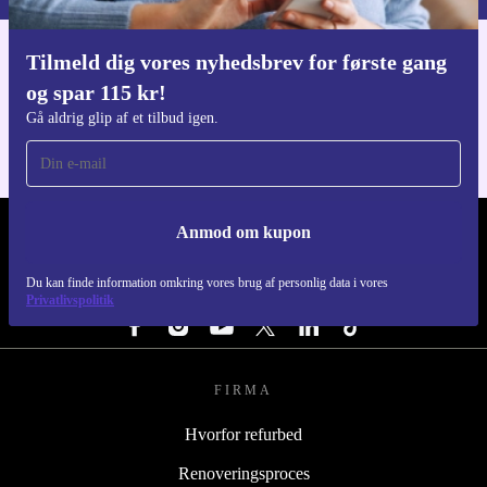
Tilmeld dig vores nyhedsbrev for første gang
Download refurbed appen
og spar 115 kr!
Til iOS og Android
Gå aldrig glip af et tilbud igen.
Anmod om kupon
REFURBED DANMARK - RETHINK NEW.
Du kan finde information omkring vores brug af personlig data i vores
FØLG OS
Privatlivspolitik
FIRMA
Hvorfor refurbed
Renoveringsproces