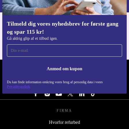
Privatlivspolitik
.
Tilmeld dig vores nyhedsbrev for første gang
Download refurbed appen
og spar 115 kr!
Til iOS og Android
Gå aldrig glip af et tilbud igen.
Anmod om kupon
REFURBED DANMARK - RETHINK NEW.
Du kan finde information omkring vores brug af personlig data i vores
FØLG OS
Privatlivspolitik
FIRMA
Hvorfor refurbed