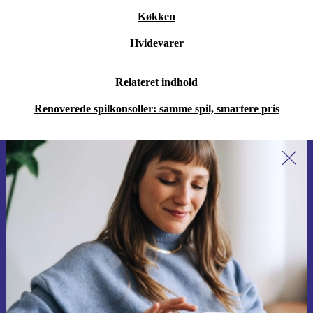
Køkken
Hvidevarer
Relateret indhold
Renoverede spilkonsoller: samme spil, smartere pris
Tilmeld dig vores nyhedsbrev for
første gang og spar 115 kr!
Gå aldrig glip af et tilbud igen.
Anmod om kupon
Du kan finde information omkring vores brug af personlig data i vores