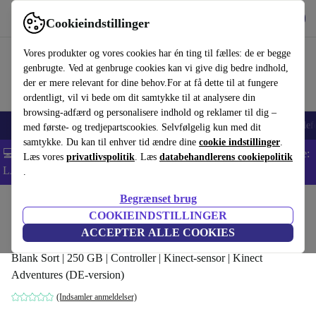
Hent appen
Download
Cookieindstillinger
Brug refurbed hurtigt og nemt
Vores produkter og vores cookies har én ting til fælles: de er begge
genbrugte. Ved at genbruge cookies kan vi give dig bedre indhold,
der er mere relevant for dine behov.For at få dette til at fungere
ordentligt, vil vi bede om dit samtykke til at analysere din
browsing-adfærd og personalisere indhold og reklamer til dig –
Smartphones
Bærbare
Tablets
Smartwatches
Tilbehør
Hovedtelef
med første- og tredjepartscookies. Selvfølgelig kun med dit
samtykke. Du kan til enhver tid ændre dine
cookie indstillinger
.
💻 Ekstra 5% rabat på alle MacBooks og bærbare computere - Kode:
Læs vores
privatlivspolitik
. Læs
databehandlerens cookiepolitik
LAPTOP5 -
Vilkår
.
Begrænset brug
Startside
Produkter
Konsoller
Xbox
COOKIEINDSTILLINGER
Xbox 360 Slim | inkl. spil
ACCEPTER ALLE COOKIES
Blank Sort | 250 GB | Controller | Kinect-sensor | Kinect
Adventures (DE-version)
(Indsamler anmeldelser)