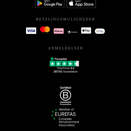
BETALINGSMULIGHEDER
ANMELDELSER
Trustpilot
TrustScore
4.6
205763
Anmeldelser