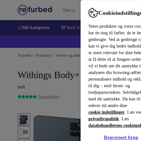
Om os
Hjælp
Cookieindstilling
Vores produkter og vores coo
Alle kategorier
🎒 Back to school
Smartphones
Bærbar
har én ting til fælles: de er b
genbrugte. Ved at genbruge c
💻 Ekst
kan vi give dig bedre indhold
er mere relevant for dine be
Startside
Produkter
Velvære og skønhed
Velvære
at få dette til at fungere orden
vil vi bede om dit samtykke ti
Withings Body+
analysere din browsing-adfæ
personalisere indhold og rek
til dig – med første- og
sort
tredjepartscookies. Selvfølge
(2 anmeldelser)
med dit samtykke. Du kan til
enhver tid ændre dine
cookie indstillinger
. Læs vo
privatlivspolitik
. Læs
databehandlerens cookiepol
Begrænset brug