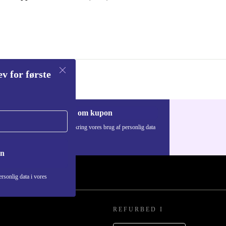
 får du
for miljøet.
v for første
Anmod om kupon
Du kan finde information omkring vores brug af personlig data
i vores
Privatlivspolitik
.
on
rsonlig data i vores
REFURBED I