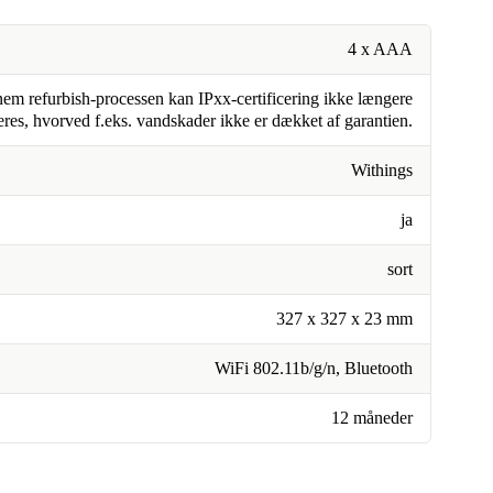
4 x AAA
em refurbish-processen kan IPxx-certificering ikke længere
eres, hvorved f.eks. vandskader ikke er dækket af garantien.
Withings
ja
sort
327 x 327 x 23 mm
WiFi 802.11b/g/n, Bluetooth
12 måneder