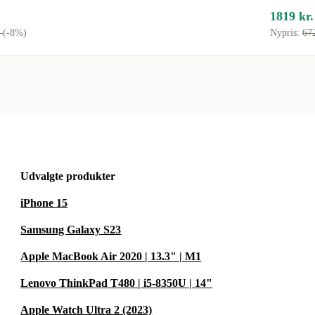
1819 kr.
kender
.
(-8%)
Nypris:
67
e deres egen
ne?
A: Tilslut
irekte i den
g nå dine mål.
Udvalgte produkter
iPhone 15
øb trygt og
Samsung Galaxy S23
hov, returnerer
Apple MacBook Air 2020 | 13.3" | M1
Lenovo ThinkPad T480 | i5-8350U | 14"
varlig vej
Apple Watch Ultra 2 (2023)