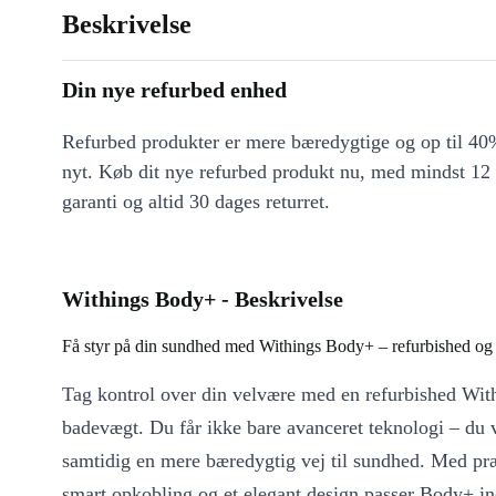
Beskrivelse
Din nye refurbed enhed
Refurbed produkter er mere bæredygtige og op til 40%
nyt. Køb dit nye refurbed produkt nu, med mindst 12
garanti og altid 30 dages returret.
Withings Body+ - Beskrivelse
Få styr på din sundhed med Withings Body+ – refurbished og 
Tag kontrol over din velvære med en refurbished Wi
badevægt. Du får ikke bare avanceret teknologi – du 
samtidig en mere bæredygtig vej til sundhed. Med pr
smart opkobling og et elegant design passer Body+ in