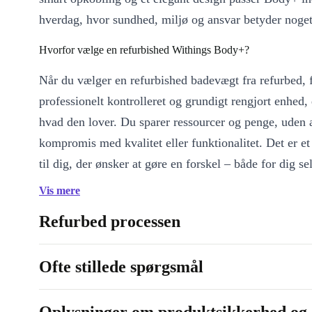
hverdag, hvor sundhed, miljø og ansvar betyder noget
Hvorfor vælge en refurbished Withings Body+?
Når du vælger en refurbished badevægt fra refurbed, 
professionelt kontrolleret og grundigt rengjort enhed, 
hvad den lover. Du sparer ressourcer og penge, uden 
kompromis med kvalitet eller funktionalitet. Det er et
til dig, der ønsker at gøre en forskel – både for dig se
miljøet.
Vis mere
NØGLEFUNKTIONER OG FORDELE
Refurbed processen
Professionelt refurbished
: Gennemtestet, rengjort og 100% p
end brugt og klar til mange målinger fremover.
Ofte stillede spørgsmål
Smartere sundhed
: Følg din vægt, fedtprocent og kropssa
direkte på det tydelige display.