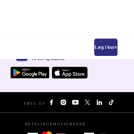
Læg i kurv
Download refurbed appen
Til iOS og Android
FØLG OS
BETALINGSMULIGHEDER