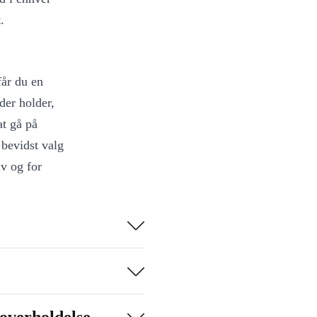
.
får du en
der holder,
at gå på
 bevidst valg
lv og for
ålidelig – bedre
mmensætning