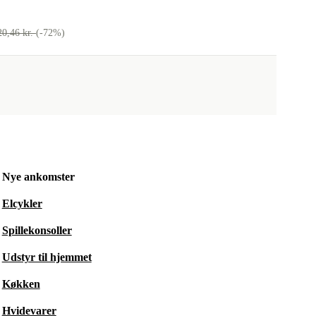
20,46 kr.
(-72%)
Nye ankomster
Elcykler
Spillekonsoller
Udstyr til hjemmet
Køkken
Hvidevarer