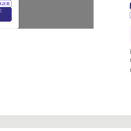
sort
NGER
E