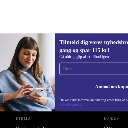
med en refurbished Withings Body+ fra refurbed. Her
teknologi, der forener komfort, præcision og omtanke 
Tilmeld dig vores nyhedsbre
525 kr.
Nypris:
740,07 kr.
(-29%)
gang og spar 115 kr!
Tilmeld dig vores nyhedsbrev for første
Gå aldrig glip af et tilbud igen.
gang og spar 115 kr!
Gå aldrig glip af et tilbud igen.
Anmod om kup
REFURBED DANMARK - RETHINK NEW.
Du kan finde information omkring vores brug af pe
Privatlivspolitik
FIRMA
HJÆLP