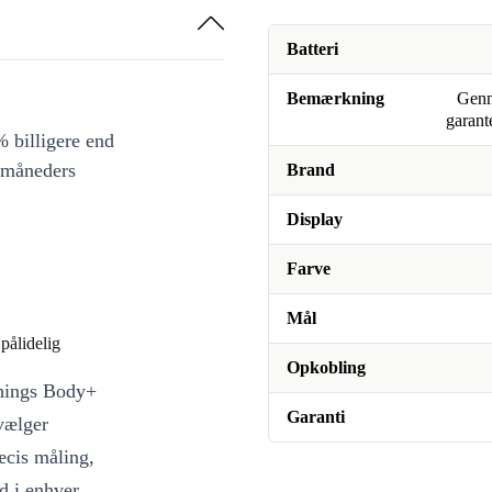
Batteri
Bemærkning
Genn
garant
 billigere end
 måneders
Brand
Display
Farve
Mål
pålidelig
Opkobling
things Body+
Garanti
vælger
æcis måling,
d i enhver