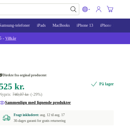
Samsung-telefoner
iPads
MacBooks
iPhone 13
iPhone 14
iPh
5 -
Vilkår
Direkte fra orginal producent
525 kr.
På lager
Nypris:
740,07 kr.
(-29%)
Sammenlign med lignende produkter
Fragt inkluderet:
aug. 12 til
aug. 17
30-dages garanti for gratis returnering