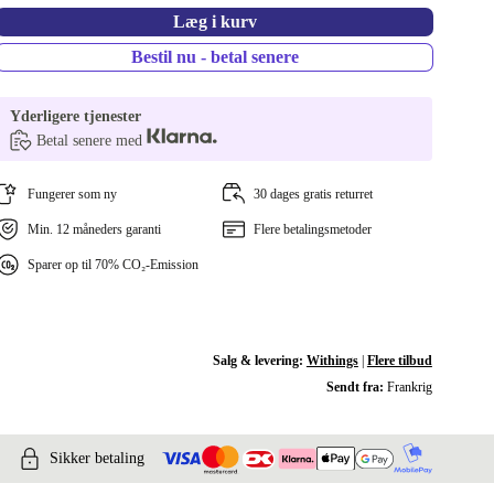
Læg i kurv
Bestil nu - betal senere
Yderligere tjenester
Betal senere med
Fungerer som ny
30 dages gratis returret
Min. 12 måneders garanti
Flere betalingsmetoder
Sparer op til 70% CO₂-Emission
Salg & levering:
Withings
|
Flere tilbud
Sendt fra:
Frankrig
Sikker betaling