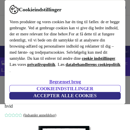
Hent appen
Download
Cookieindstillinger
Brug refurbed hurtigt og nemt
Vores produkter og vores cookies har én ting til fælles: de er begge
genbrugte. Ved at genbruge cookies kan vi give dig bedre indhold,
der er mere relevant for dine behov.For at få dette til at fungere
ordentligt, vil vi bede om dit samtykke til at analysere din
browsing-adfærd og personalisere indhold og reklamer til dig –
Smartphones
Bærbare
Tablets
Smartwatches
Tilbehør
Hovedtelef
med første- og tredjepartscookies. Selvfølgelig kun med dit
samtykke. Du kan til enhver tid ændre dine
cookie indstillinger
.
💻 Ekstra 5% rabat på alle MacBooks og bærbare computere - Kode:
Læs vores
privatlivspolitik
. Læs
databehandlerens cookiepolitik
LAPTOP5 -
Vilkår
.
Begrænset brug
Startside
Produkter
Husholdning
Møbler
COOKIEINDSTILLINGER
Wiener Werkstätte
ACCEPTER ALLE COOKIES
hvid
(Indsamler anmeldelser)