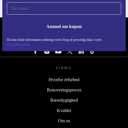
Anmod om kupon
REFURBED DANMARK - RETHINK NEW.
Du kan finde information omkring vores brug af personlig data i vores
FØLG OS
Privatlivspolitik
FIRMA
Hvorfor refurbed
Renoveringsproces
Bæredygtighed
Kvalitet
Om os