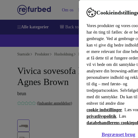
Om os
Hjælp
Cookieindstilling
Vores produkter og vores coo
Alle kategorier
🎒 Back to school
Smartphones
Bærbar
har én ting til fælles: de er b
genbrugte. Ved at genbruge c
💻 Ekst
kan vi give dig bedre indhold
er mere relevant for dine be
Startside
Produkter
Husholdning
Møbler
at få dette til at fungere orden
vil vi bede om dit samtykke ti
Vivica sovesofa højre chaiselon
analysere din browsing-adfæ
personalisere indhold og rek
Agnes Brown
til dig – med første- og
tredjepartscookies. Selvfølge
brun
med dit samtykke. Du kan til
(Indsamler anmeldelser)
enhver tid ændre dine
cookie indstillinger
. Læs vo
privatlivspolitik
. Læs
databehandlerens cookiepol
Begrænset brug