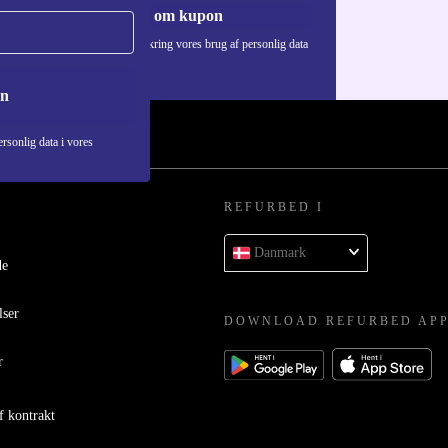
Anmod om kupon
Du kan finde information omkring vores brug af personlig data
i vores
Privatlivspolitik
.
on
rsonlig data i vores
REFURBED I
Danmark
de
lser
DOWNLOAD REFURBED AP
r
f kontrakt