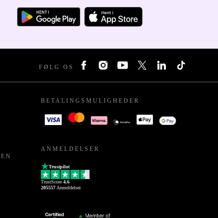
FØLG OS
BETALINGSMULIGHEDER
ANMELDELSER
PEN
Trustpilot
TrustScore
4.6
205557
Anmeldelser