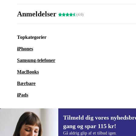
Anmeldelser
(4.6)
Topkategorier
iPhones
Samsung-telefoner
MacBooks
Bærbare
iPads
Tilmeld dig vores nyhedsbre
gang og spar 115 kr!
Tilmeld dig vores nyhedsbrev for første
Gå aldrig glip af et tilbud igen.