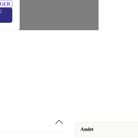
NGER
E
Andet