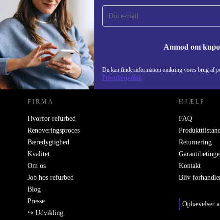
gang og spar 115 kr!
Gå aldrig glip af et tilbud igen.
Anmod om kup
REFURBED DANMARK - RETHINK NEW.
Du kan finde information omkring vores brug af pe
Privatlivspolitik
FIRMA
HJÆLP
Hvorfor refurbed
FAQ
Renoveringsproces
Produkttilstan
Bæredygtighed
Returnering
Kvalitet
Garantibetinge
Om os
Kontakt
Job hos refurbed
Bliv forhandle
Blog
Presse
Ophævelser a
↪ Udvikling