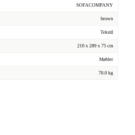
SOFACOMPANY
brown
Tekstil
210 x 289 x 75 cm
Møbler
70.0 kg