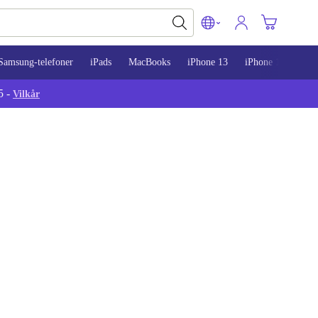
Samsung-telefoner
iPads
MacBooks
iPhone 13
iPhone 14
iPh
5 -
Vilkår