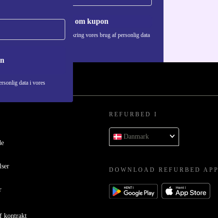
Anmod om kupon
Du kan finde information omkring vores brug af personlig data
i vores
Privatlivspolitik
.
on
rsonlig data i vores
REFURBED I
Danmark
de
lser
DOWNLOAD REFURBED AP
r
f kontrakt