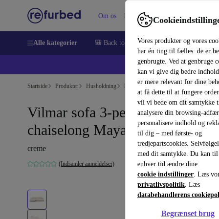
Om os
Hjælp
Cookieindstilling
Vores produkter og vores coo
Alle kategorier
🎒 Back to school
Smartphones
Bærbar
har én ting til fælles: de er b
genbrugte. Ved at genbruge c
💻 Ekst
kan vi give dig bedre indhold
er mere relevant for dine be
Startside
Produkter
Husholdning
Møbler
at få dette til at fungere orden
vil vi bede om dit samtykke ti
Vilmar sofa 3-personers venstre
analysere din browsing-adfæ
personalisere indhold og rek
chaiselong Maya Cream
til dig – med første- og
tredjepartscookies. Selvfølge
creme
med dit samtykke. Du kan til
(Indsamler anmeldelser)
enhver tid ændre dine
cookie indstillinger
. Læs vo
privatlivspolitik
. Læs
databehandlerens cookiepol
Begrænset brug