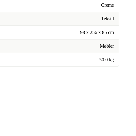
Creme
Tekstil
98 x 256 x 85 cm
Møbler
50.0 kg