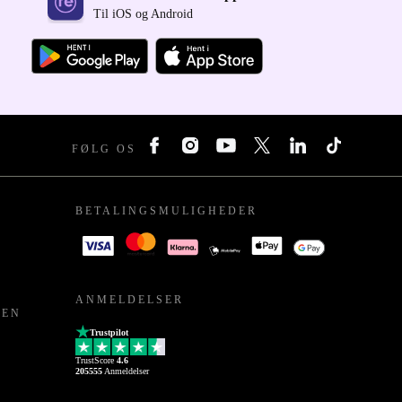
Til iOS og Android
FØLG OS
BETALINGSMULIGHEDER
ANMELDELSER
PEN
Trustpilot
TrustScore
4.6
205555
Anmeldelser