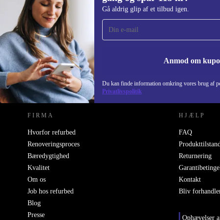
Tilmeld dig vores nyhedsbrev for første
Gå aldrig glip af et tilbud igen.
gang og spar 115 kr!
Gå aldrig glip af et tilbud igen.
Anmod om kup
REFURBED DANMARK - RETHINK NEW.
Du kan finde information omkring vores brug af pe
Privatlivspolitik
FIRMA
HJÆLP
Hvorfor refurbed
FAQ
Renoveringsproces
Produkttilstan
Bæredygtighed
Returnering
Kvalitet
Garantibetinge
Om os
Kontakt
Job hos refurbed
Bliv forhandle
Blog
Presse
Ophævelser a