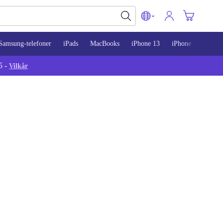
Samsung-telefoner
iPads
MacBooks
iPhone 13
iPhone 14
iPh
5 -
Vilkår