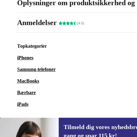
Oplysninger om produktsikkerhed og 
Anmeldelser
(4.6)
Topkategorier
iPhones
Samsung-telefoner
MacBooks
Bærbare
iPads
Tilmeld dig vores nyhedsbre
gang og spar 115 kr!