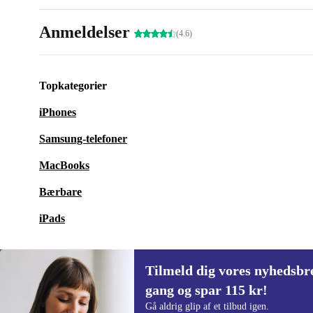
Anmeldelser
(4.6)
Topkategorier
iPhones
Samsung-telefoner
MacBooks
Bærbare
iPads
Tilmeld dig vores nyhedsbre
gang og spar 115 kr!
Tilmeld dig vores nyhedsbrev for første
Gå aldrig glip af et tilbud igen.