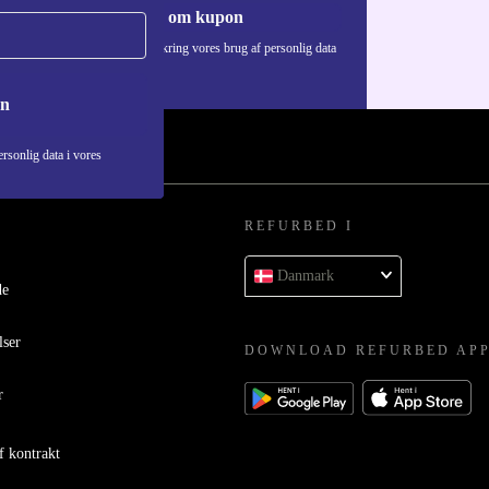
Anmod om kupon
Du kan finde information omkring vores brug af personlig data
i vores
Privatlivspolitik
.
on
rsonlig data i vores
REFURBED I
Danmark
de
lser
DOWNLOAD REFURBED AP
r
f kontrakt