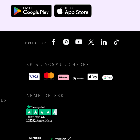
FØLG OS
BETALINGSMULIGHEDER
ANMELDELSER
PEN
Trustpilot
TrustScore
4.6
205792
Anmeldelser