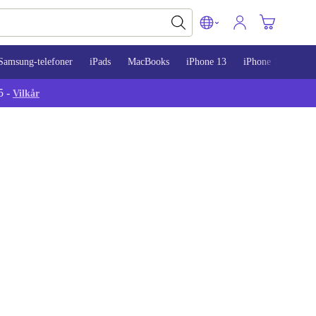
Samsung-telefoner
iPads
MacBooks
iPhone 13
iPhone 14
iPh
5 -
Vilkår