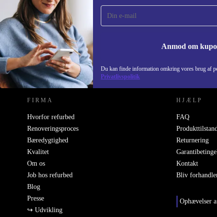
gang og spar 115 kr!
Gå aldrig glip af et tilbud igen.
Anmod om kup
REFURBED DANMARK - RETHINK NEW.
Du kan finde information omkring vores brug af pe
Privatlivspolitik
FIRMA
HJÆLP
Hvorfor refurbed
FAQ
Renoveringsproces
Produkttilstan
Bæredygtighed
Returnering
Kvalitet
Garantibetinge
Om os
Kontakt
Job hos refurbed
Bliv forhandle
Blog
Presse
Ophævelser a
↪ Udvikling