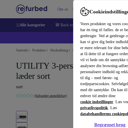
Om os
Hjælp
Cookieindstilling
Vores produkter og vores coo
Alle kategorier
🎒 Back to school
Smartphones
Bærbar
har én ting til fælles: de er b
genbrugte. Ved at genbruge c
💻 Ekst
kan vi give dig bedre indhold
er mere relevant for dine be
Startside
Produkter
Husholdning
Møbler
at få dette til at fungere orden
vil vi bede om dit samtykke ti
UTILITY 3-personers sofa
analysere din browsing-adfæ
personalisere indhold og rek
læder sort
til dig – med første- og
tredjepartscookies. Selvfølge
sort
med dit samtykke. Du kan til
(Indsamler anmeldelser)
enhver tid ændre dine
cookie indstillinger
. Læs vo
privatlivspolitik
. Læs
databehandlerens cookiepol
Begrænset brug