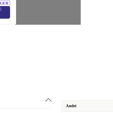
NGER
E
Andet