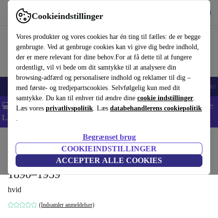
Hent appen
Download
Cookieindstillinger
Brug refurbed hurtigt og nemt
Vores produkter og vores cookies har én ting til fælles: de er begge
genbrugte. Ved at genbruge cookies kan vi give dig bedre indhold,
der er mere relevant for dine behov.For at få dette til at fungere
ordentligt, vil vi bede om dit samtykke til at analysere din
browsing-adfærd og personalisere indhold og reklamer til dig –
Smartphones
Bærbare
Tablets
Smartwatches
Tilbehør
Hovedtelef
med første- og tredjepartscookies. Selvfølgelig kun med dit
samtykke. Du kan til enhver tid ændre dine
cookie indstillinger
.
💻 Ekstra 5% rabat på alle MacBooks og bærbare computere - Kode:
Læs vores
privatlivspolitik
. Læs
databehandlerens cookiepolitik
LAPTOP5 -
Vilkår
.
Begrænset brug
Startside
Produkter
Husholdning
Møbler
COOKIEINDSTILLINGER
The History of Graphic Design. Vol. 1.
ACCEPTER ALLE COOKIES
1890–1959
hvid
(Indsamler anmeldelser)