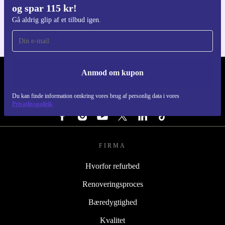
og spar 115 kr!
Til iOS og Android
Gå aldrig glip af et tilbud igen.
Anmod om kupon
REFURBED DANMARK - RETHINK NEW.
Du kan finde information omkring vores brug af personlig data i vores
FØLG OS
Privatlivspolitik
FIRMA
Hvorfor refurbed
Renoveringsproces
Bæredygtighed
Kvalitet