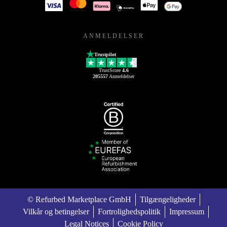
ANMELDELSER
Trustpilot
TrustScore
4.6
205557
Anmeldelser
© Refurbed Marketplace GmbH
Tilgængeligheder
Vilkår og betingelser
Fortrolighedspolitik
Impressum
Legal Notices
Cookie Policy