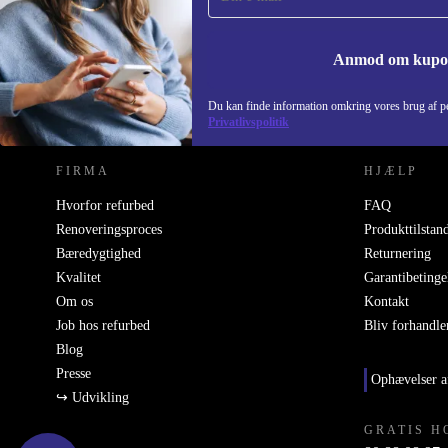
Anmod om kup
REFURBED DANMARK - RETHINK NEW.
Du kan finde information omkring vores brug af pe
Privatlivspolitik
FIRMA
HJÆLP
Hvorfor refurbed
FAQ
Renoveringsproces
Produkttilstan
Bæredygtighed
Returnering
Kvalitet
Garantibetinge
Om os
Kontakt
Job hos refurbed
Bliv forhandle
Blog
Presse
Ophævelser a
↪ Udvikling
GRATIS H