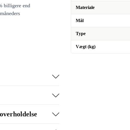
 billigere end
Materiale
 måneders
Mål
Type
Vægt (kg)
overholdelse