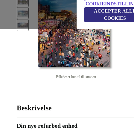
COOKIEINDSTILLI
ACCEPTER ALL
COOKIES
Billedet er kun til illustration
Beskrivelse
Din nye refurbed enhed