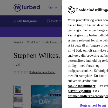
Om os
Hjælp
Cookieindstilling
Vores produkter og vores coo
Alle kategorier
🎒 Back to school
Smartphones
Bærbar
har én ting til fælles: de er b
genbrugte. Ved at genbruge c
💻 Ekst
kan vi give dig bedre indhold
er mere relevant for dine be
Startside
Produkter
Husholdning
Møbler
at få dette til at fungere orden
vil vi bede om dit samtykke ti
Stephen Wilkes. Day to Night
analysere din browsing-adfæ
personalisere indhold og rek
hvid
til dig – med første- og
tredjepartscookies. Selvfølge
(Indsamler anmeldelser)
med dit samtykke. Du kan til
enhver tid ændre dine
cookie indstillinger
. Læs vo
privatlivspolitik
. Læs
databehandlerens cookiepol
Begrænset brug