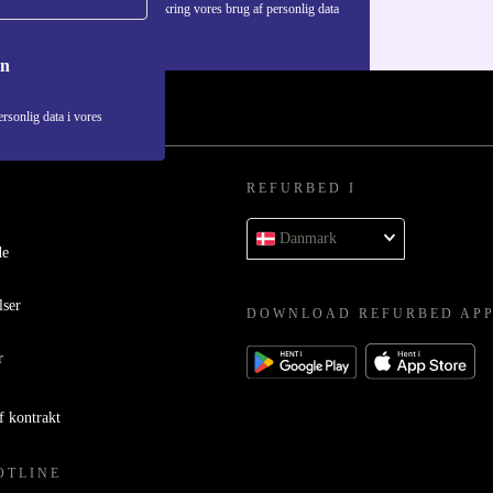
Du kan finde information omkring vores brug af personlig data
i vores
Privatlivspolitik
.
on
rsonlig data i vores
REFURBED I
Danmark
de
lser
DOWNLOAD REFURBED AP
r
f kontrakt
OTLINE