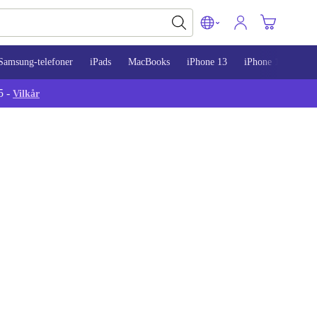
Samsung-telefoner
iPads
MacBooks
iPhone 13
iPhone 14
iPh
5 -
Vilkår