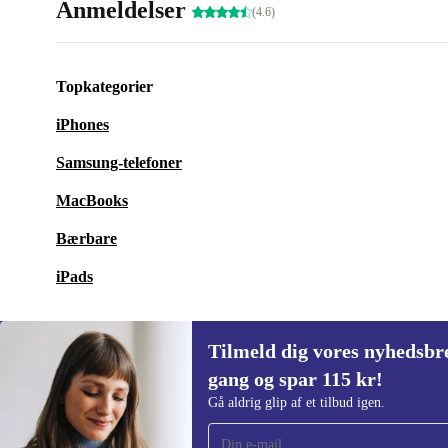
Anmeldelser
(4.6)
Topkategorier
iPhones
Samsung-telefoner
MacBooks
Bærbare
iPads
Tilmeld dig vores nyhedsbre
gang og spar 115 kr!
Tilmeld dig vores nyhedsbrev for første
Gå aldrig glip af et tilbud igen.
gang og spar 115 kr!
Gå aldrig glip af et tilbud igen.