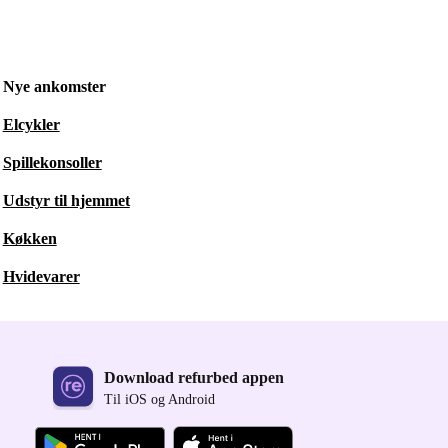
Nye ankomster
Elcykler
Spillekonsoller
Udstyr til hjemmet
Køkken
Hvidevarer
Download refurbed appen
Til iOS og Android