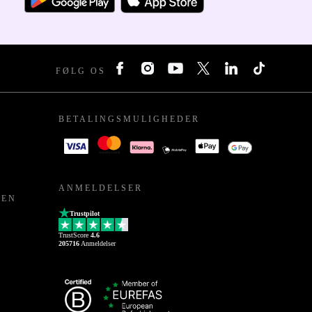
FØLG OS
BETALINGSMULIGHEDER
ANMELDELSER
PEN
Trustpilot
TrustScore
4.6
205716
Anmeldelser