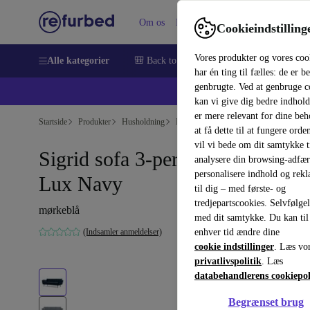
Om os
Hjælp
Cookieindstilling
Vores produkter og vores coo
Alle kategorier
🎒 Back to school
Smartphones
Bærbar
har én ting til fælles: de er b
genbrugte. Ved at genbruge c
💻 Ekst
kan vi give dig bedre indhold
er mere relevant for dine be
Startside
Produkter
Husholdning
Møbler
at få dette til at fungere orden
vil vi bede om dit samtykke ti
Sigrid sofa 3-personers velour
analysere din browsing-adfæ
personalisere indhold og rek
Lux Navy
til dig – med første- og
tredjepartscookies. Selvfølge
mørkeblå
med dit samtykke. Du kan til
(Indsamler anmeldelser)
enhver tid ændre dine
cookie indstillinger
. Læs vo
privatlivspolitik
. Læs
databehandlerens cookiepol
Begrænset brug