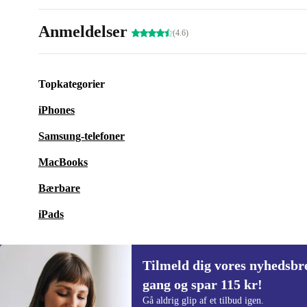
Anmeldelser
(4.6)
Topkategorier
iPhones
Samsung-telefoner
MacBooks
Bærbare
iPads
Tilmeld dig vores nyhedsbre
gang og spar 115 kr!
Tilmeld dig vores nyhedsbrev for første
Gå aldrig glip af et tilbud igen.