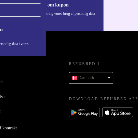
Anmod om kupon
Du kan finde information omkring vores brug af personlig data
i vores
Privatlivspolitik
.
on
rsonlig data i vores
REFURBED I
Danmark
de
lser
DOWNLOAD REFURBED AP
r
f kontrakt