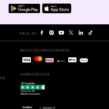
FØLG OS
BETALINGSMULIGHEDER
ANMELDELSER
PEN
Trustpilot
TrustScore
4.6
205523
Anmeldelser