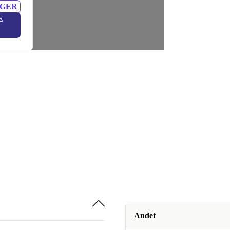
NGER
E
Andet