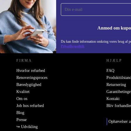
gang og spar 115 kr!
Gå aldrig glip af et tilbud igen.
Anmod om kup
REFURBED DANMARK - RETHINK NEW.
Du kan finde information omkring vores brug af pe
Privatlivspolitik
FIRMA
HJÆLP
Hvorfor refurbed
FAQ
Renoveringsproces
Produkttilstan
Bæredygtighed
Returnering
Kvalitet
Garantibetinge
Om os
Kontakt
Job hos refurbed
Bliv forhandle
Blog
Presse
Ophævelser a
↪ Udvikling