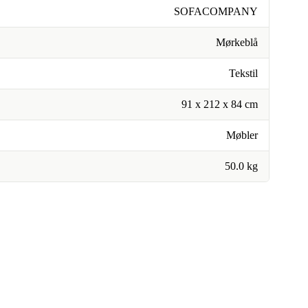
SOFACOMPANY
Mørkeblå
Tekstil
91 x 212 x 84 cm
Møbler
50.0 kg