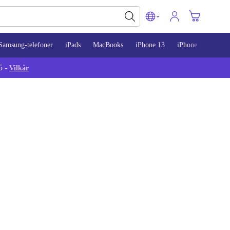
Samsung-telefoner
iPads
MacBooks
iPhone 13
iPhone 14
iPh
5 -
Vilkår