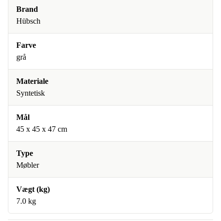
Brand
Hübsch
Farve
grå
Materiale
Syntetisk
Mål
45 x 45 x 47 cm
Type
Møbler
Vægt (kg)
7.0 kg