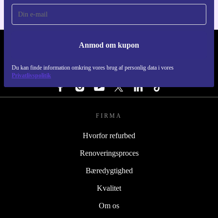
Anmod om kupon
REFURBED DANMARK - RETHINK NEW.
Du kan finde information omkring vores brug af personlig data i vores
FØLG OS
Privatlivspolitik
FIRMA
Hvorfor refurbed
Renoveringsproces
Bæredygtighed
Kvalitet
Om os