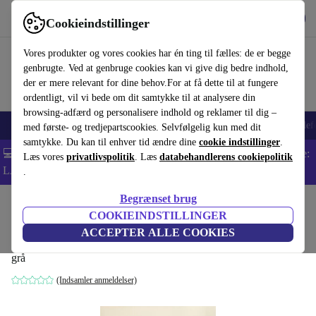
Hent appen
Download
Cookieindstillinger
Brug refurbed hurtigt og nemt
Vores produkter og vores cookies har én ting til fælles: de er begge
genbrugte. Ved at genbruge cookies kan vi give dig bedre indhold,
der er mere relevant for dine behov.For at få dette til at fungere
ordentligt, vil vi bede om dit samtykke til at analysere din
browsing-adfærd og personalisere indhold og reklamer til dig –
Smartphones
Bærbare
Tablets
Smartwatches
Tilbehør
Hovedtelef
med første- og tredjepartscookies. Selvfølgelig kun med dit
samtykke. Du kan til enhver tid ændre dine
cookie indstillinger
.
💻 Ekstra 5% rabat på alle MacBooks og bærbare computere - Kode:
Læs vores
privatlivspolitik
. Læs
databehandlerens cookiepolitik
LAPTOP5 -
Vilkår
.
Begrænset brug
Startside
Produkter
Husholdning
Møbler
COOKIEINDSTILLINGER
Sculpture Pouf grå
ACCEPTER ALLE COOKIES
grå
(Indsamler anmeldelser)