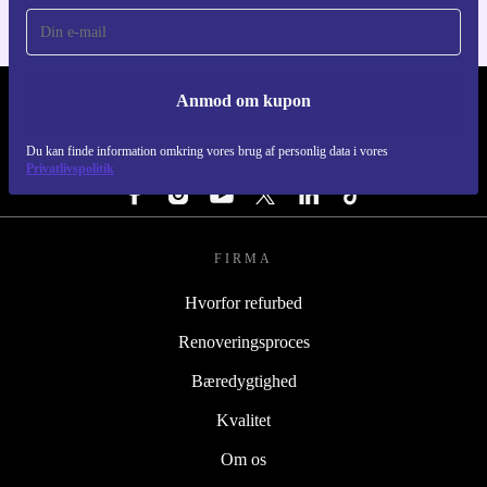
Anmod om kupon
REFURBED DANMARK - RETHINK NEW.
Du kan finde information omkring vores brug af personlig data i vores
FØLG OS
Privatlivspolitik
FIRMA
Hvorfor refurbed
Renoveringsproces
Bæredygtighed
Kvalitet
Om os