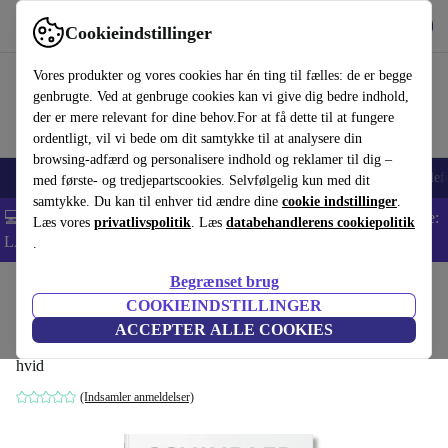
Hent appen
Download
Cookieindstillinger
Brug refurbed hurtigt og nemt
Vores produkter og vores cookies har én ting til fælles: de er begge
genbrugte. Ved at genbruge cookies kan vi give dig bedre indhold,
der er mere relevant for dine behov.For at få dette til at fungere
ordentligt, vil vi bede om dit samtykke til at analysere din
browsing-adfærd og personalisere indhold og reklamer til dig –
Smartphones
Bærbare
Tablets
Smartwatches
Tilbehør
Hovedtelef
med første- og tredjepartscookies. Selvfølgelig kun med dit
samtykke. Du kan til enhver tid ændre dine
cookie indstillinger
.
💻 Ekstra 5% rabat på alle MacBooks og bærbare computere - Kode:
Læs vores
privatlivspolitik
. Læs
databehandlerens cookiepolitik
LAPTOP5 -
Vilkår
.
Begrænset brug
Startside
Produkter
Husholdning
Møbler
COOKIEINDSTILLINGER
Schindler i Englisch
ACCEPTER ALLE COOKIES
hvid
(Indsamler anmeldelser)