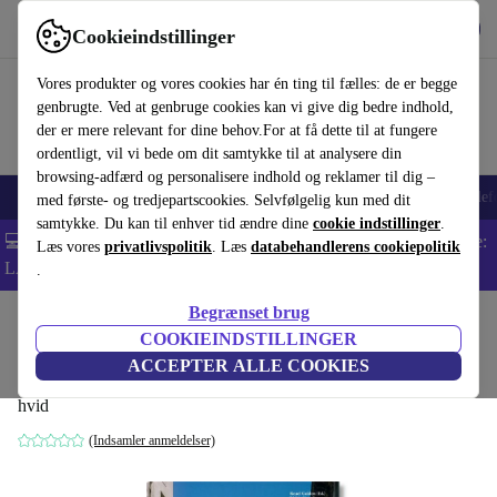
Hent appen
Download
Cookieindstillinger
Brug refurbed hurtigt og nemt
Vores produkter og vores cookies har én ting til fælles: de er begge
genbrugte. Ved at genbruge cookies kan vi give dig bedre indhold,
der er mere relevant for dine behov.For at få dette til at fungere
ordentligt, vil vi bede om dit samtykke til at analysere din
browsing-adfærd og personalisere indhold og reklamer til dig –
Smartphones
Bærbare
Tablets
Smartwatches
Tilbehør
Hovedtelef
med første- og tredjepartscookies. Selvfølgelig kun med dit
samtykke. Du kan til enhver tid ændre dine
cookie indstillinger
.
💻 Ekstra 5% rabat på alle MacBooks og bærbare computere - Kode:
Læs vores
privatlivspolitik
. Læs
databehandlerens cookiepolitik
LAPTOP5 -
Vilkår
.
Begrænset brug
Startside
Produkter
Husholdning
Møbler
COOKIEINDSTILLINGER
San Francisco. Portrait of a City
ACCEPTER ALLE COOKIES
hvid
(Indsamler anmeldelser)