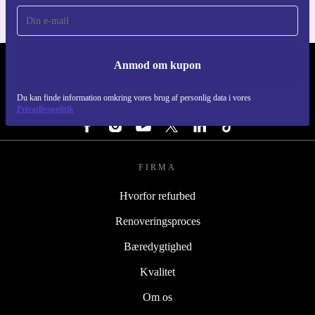
Anmod om kupon
REFURBED DANMARK - RETHINK NEW.
Du kan finde information omkring vores brug af personlig data i vores
FØLG OS
Privatlivspolitik
FIRMA
Hvorfor refurbed
Renoveringsproces
Bæredygtighed
Kvalitet
Om os