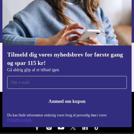
Anmod om kupon
Du kan finde information omkring vores brug af personlig data i vores
Privatlivspolitik
.
Tilmeld dig vores nyhedsbrev for første gang
Download refurbed appen
og spar 115 kr!
Til iOS og Android
Gå aldrig glip af et tilbud igen.
Anmod om kupon
REFURBED DANMARK - RETHINK NEW.
Du kan finde information omkring vores brug af personlig data i vores
FØLG OS
Privatlivspolitik