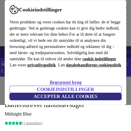
Hent appen
Download
Cookieindstillinger
Brug refurbed hurtigt og nemt
Vores produkter og vores cookies har én ting til fælles: de er begge
genbrugte. Ved at genbruge cookies kan vi give dig bedre indhold,
der er mere relevant for dine behov.For at få dette til at fungere
ordentligt, vil vi bede om dit samtykke til at analysere din
browsing-adfærd og personalisere indhold og reklamer til dig –
Smartphones
Bærbare
Tablets
Smartwatches
Tilbehør
Hovedtelef
med første- og tredjepartscookies. Selvfølgelig kun med dit
samtykke. Du kan til enhver tid ændre dine
cookie indstillinger
.
💻 Ekstra 5% rabat på alle MacBooks og bærbare computere - Kode:
Læs vores
privatlivspolitik
. Læs
databehandlerens cookiepolitik
LAPTOP5 -
Vilkår
.
Begrænset brug
Startside
Produkter
Husholdning
Gulvpleje
Ledningsfri støvsugere
COOKIEINDSTILLINGER
Samsung Jet 85 CompleteClean Plus
ACCEPTER ALLE COOKIES
Batteridrevet håndstøvsuger
Midnight Blue
(1 anmeldelse)