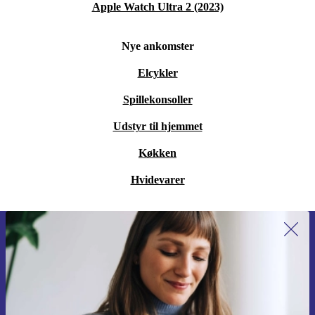
Apple Watch Ultra 2 (2023)
Nye ankomster
Elcykler
Spillekonsoller
Udstyr til hjemmet
Køkken
Hvidevarer
Tilmeld dig vores nyhedsbrev for
første gang og spar 115 kr!
Gå aldrig glip af et tilbud igen.