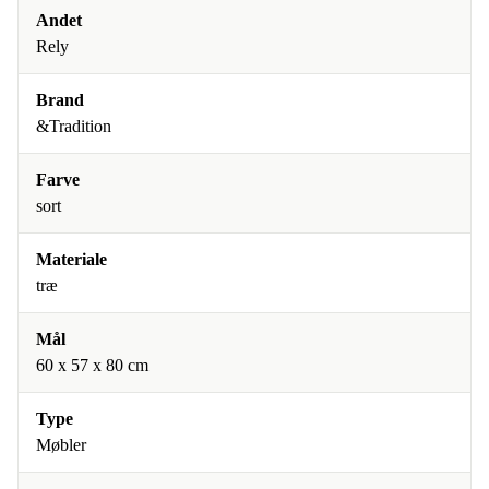
Andet
Rely
Brand
&Tradition
Farve
sort
Materiale
træ
Mål
60 x 57 x 80 cm
Type
Møbler