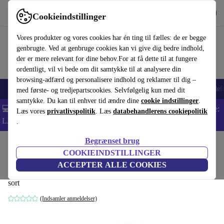
Hent appen
Download
Cookieindstillinger
Brug refurbed hurtigt og nemt
Vores produkter og vores cookies har én ting til fælles: de er begge
genbrugte. Ved at genbruge cookies kan vi give dig bedre indhold,
der er mere relevant for dine behov.For at få dette til at fungere
ordentligt, vil vi bede om dit samtykke til at analysere din
browsing-adfærd og personalisere indhold og reklamer til dig –
Smartphones
Bærbare
Tablets
Smartwatches
Tilbehør
Hovedtelef
med første- og tredjepartscookies. Selvfølgelig kun med dit
samtykke. Du kan til enhver tid ændre dine
cookie indstillinger
.
💻 Ekstra 5% rabat på alle MacBooks og bærbare computere - Kode:
Læs vores
privatlivspolitik
. Læs
databehandlerens cookiepolitik
LAPTOP5 -
Vilkår
.
Begrænset brug
Startside
Produkter
Husholdning
Møbler
COOKIEINDSTILLINGER
Rely HW76 lænestol plast træ sort
ACCEPTER ALLE COOKIES
sort
(Indsamler anmeldelser)