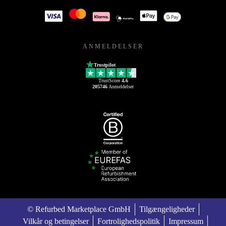
ANMELDELSER
Trustpilot
TrustScore
4.6
205746
Anmeldelser
© Refurbed Marketplace GmbH
Tilgængeligheder
Vilkår og betingelser
Fortrolighedspolitik
Impressum