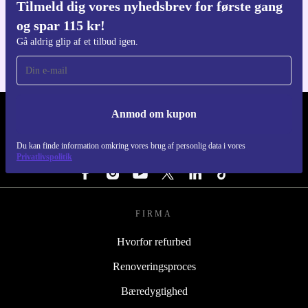
Tilmeld dig vores nyhedsbrev for første gang
Download refurbed appen
og spar 115 kr!
Til iOS og Android
Gå aldrig glip af et tilbud igen.
Anmod om kupon
REFURBED DANMARK - RETHINK NEW.
Du kan finde information omkring vores brug af personlig data i vores
FØLG OS
Privatlivspolitik
FIRMA
Hvorfor refurbed
Renoveringsproces
Bæredygtighed