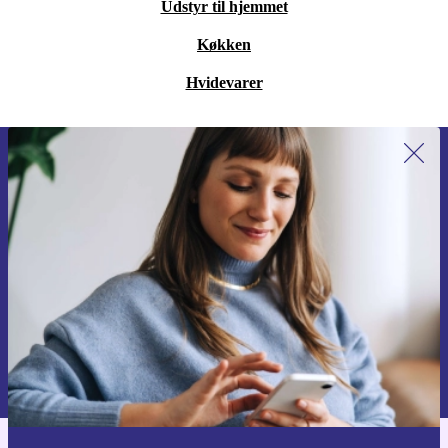
Udstyr til hjemmet
Køkken
Hvidevarer
Tilmeld dig vores nyhedsbrev for
første gang og spar 115 kr!
Gå aldrig glip af et tilbud igen.
Anmod om kupon
Du kan finde information omkring vores brug af personlig data i vores
Privatlivspolitik
.