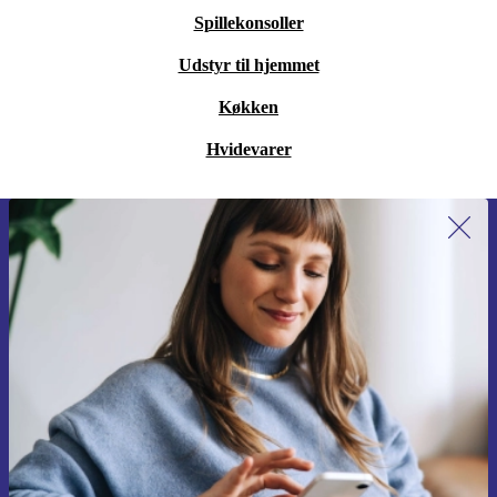
Spillekonsoller
Udstyr til hjemmet
Køkken
Hvidevarer
Tilmeld dig vores nyhedsbrev for
første gang og spar 115 kr!
Gå aldrig glip af et tilbud igen.
Anmod om kupon
Du kan finde information omkring vores brug af personlig data i vores
Privatlivspolitik
.