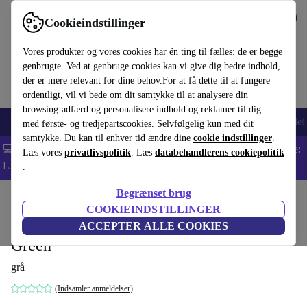
Hent appen
Download
Cookieindstillinger
Brug refurbed hurtigt og nemt
Vores produkter og vores cookies har én ting til fælles: de er begge
genbrugte. Ved at genbruge cookies kan vi give dig bedre indhold,
der er mere relevant for dine behov.For at få dette til at fungere
ordentligt, vil vi bede om dit samtykke til at analysere din
browsing-adfærd og personalisere indhold og reklamer til dig –
Smartphones
Bærbare
Tablets
Smartwatches
Tilbehør
Hovedtelef
med første- og tredjepartscookies. Selvfølgelig kun med dit
samtykke. Du kan til enhver tid ændre dine
cookie indstillinger
.
💻 Ekstra 5% rabat på alle MacBooks og bærbare computere - Kode:
Læs vores
privatlivspolitik
. Læs
databehandlerens cookiepolitik
LAPTOP5 -
Vilkår
.
Begrænset brug
Startside
Produkter
Husholdning
Møbler
COOKIEINDSTILLINGER
Noa sofa højre chaiselong Planet Grey
ACCEPTER ALLE COOKIES
Green
grå
(Indsamler anmeldelser)