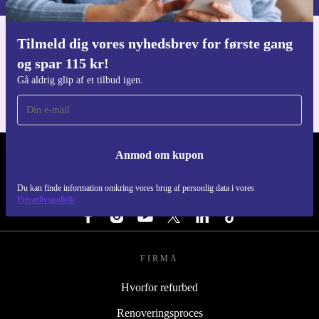
Tilmeld dig vores nyhedsbrev for første gang
Download refurbed appen
og spar 115 kr!
Til iOS og Android
Gå aldrig glip af et tilbud igen.
Anmod om kupon
REFURBED DANMARK - RETHINK NEW.
Du kan finde information omkring vores brug af personlig data i vores
FØLG OS
Privatlivspolitik
FIRMA
Hvorfor refurbed
Renoveringsproces