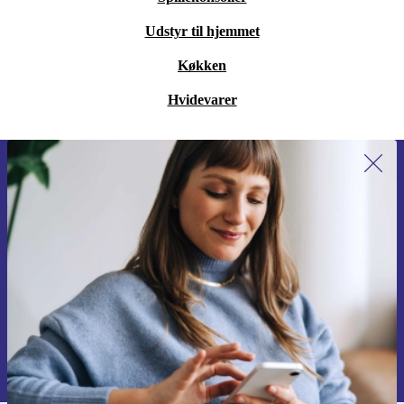
Udstyr til hjemmet
Køkken
Hvidevarer
Tilmeld dig vores nyhedsbrev for
første gang og spar 115 kr!
Gå aldrig glip af et tilbud igen.
Anmod om kupon
Du kan finde information omkring vores brug af personlig data i vores
Privatlivspolitik
.