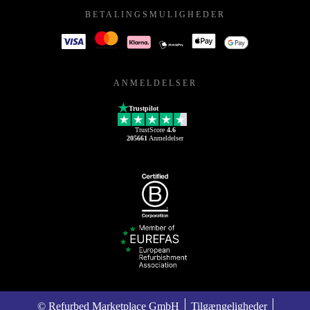
BETALINGSMULIGHEDER
ANMELDELSER
Trustpilot
TrustScore
4.6
205661
Anmeldelser
© Refurbed Marketplace GmbH
Tilgængeligheder