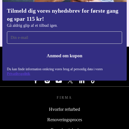
Tilmeld dig vores nyhedsbrev for første gang
Download refurbed appen
og spar 115 kr!
Til iOS og Android
Gå aldrig glip af et tilbud igen.
Anmod om kupon
REFURBED DANMARK - RETHINK NEW.
Du kan finde information omkring vores brug af personlig data i vores
FØLG OS
Privatlivspolitik
FIRMA
Hvorfor refurbed
Renoveringsproces