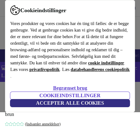
Hent appen
Download
Cookieindstillinger
Brug refurbed hurtigt og nemt
Vores produkter og vores cookies har én ting til fælles: de er begge
genbrugte. Ved at genbruge cookies kan vi give dig bedre indhold,
der er mere relevant for dine behov.For at få dette til at fungere
ordentligt, vil vi bede om dit samtykke til at analysere din
browsing-adfærd og personalisere indhold og reklamer til dig –
Smartphones
Bærbare
Tablets
Smartwatches
Tilbehør
Hovedtelef
med første- og tredjepartscookies. Selvfølgelig kun med dit
samtykke. Du kan til enhver tid ændre dine
cookie indstillinger
.
💻 Ekstra 5% rabat på alle MacBooks og bærbare computere - Kode:
Læs vores
privatlivspolitik
. Læs
databehandlerens cookiepolitik
LAPTOP5 -
Vilkår
.
Begrænset brug
Startside
Produkter
Husholdning
Møbler
COOKIEINDSTILLINGER
Noa sofa venstre chaiselong Pasha Dune
ACCEPTER ALLE COOKIES
brun
(Indsamler anmeldelser)