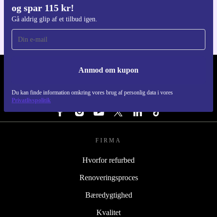
og spar 115 kr!
Til iOS og Android
Gå aldrig glip af et tilbud igen.
Anmod om kupon
REFURBED DANMARK - RETHINK NEW.
Du kan finde information omkring vores brug af personlig data i vores
FØLG OS
Privatlivspolitik
FIRMA
Hvorfor refurbed
Renoveringsproces
Bæredygtighed
Kvalitet