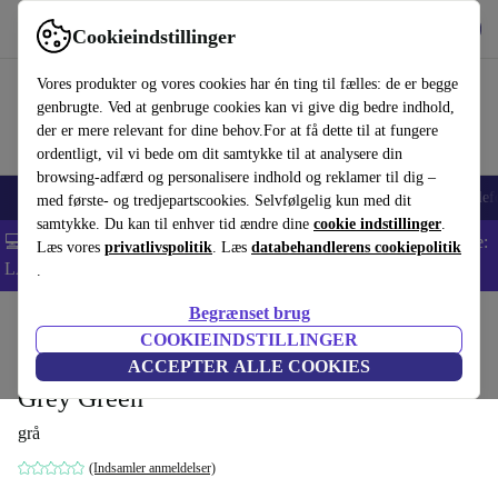
Hent appen
Download
Cookieindstillinger
Brug refurbed hurtigt og nemt
Vores produkter og vores cookies har én ting til fælles: de er begge
genbrugte. Ved at genbruge cookies kan vi give dig bedre indhold,
der er mere relevant for dine behov.For at få dette til at fungere
ordentligt, vil vi bede om dit samtykke til at analysere din
browsing-adfærd og personalisere indhold og reklamer til dig –
Smartphones
Bærbare
Tablets
Smartwatches
Tilbehør
Hovedtelef
med første- og tredjepartscookies. Selvfølgelig kun med dit
samtykke. Du kan til enhver tid ændre dine
cookie indstillinger
.
💻 Ekstra 5% rabat på alle MacBooks og bærbare computere - Kode:
Læs vores
privatlivspolitik
. Læs
databehandlerens cookiepolitik
LAPTOP5 -
Vilkår
.
Begrænset brug
Startside
Produkter
Husholdning
Møbler
COOKIEINDSTILLINGER
Noa hjørnesofa venstre chaiselong Planet
ACCEPTER ALLE COOKIES
Grey Green
grå
(Indsamler anmeldelser)