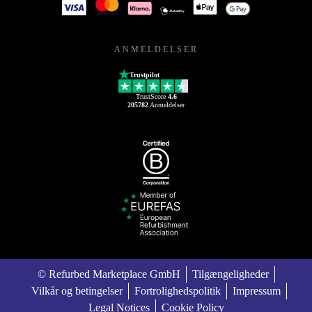
ANMELDELSER
Trustpilot
TrustScore
4.6
205782
Anmeldelser
© Refurbed Marketplace GmbH
Tilgængeligheder
Vilkår og betingelser
Fortrolighedspolitik
Impressum
Legal Notices
Cookie Policy