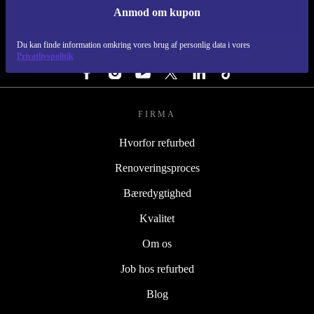
Anmod om kupon
REFURBED DANMARK - RETHINK NEW.
Du kan finde information omkring vores brug af personlig data i vores
FØLG OS
Privatlivspolitik
FIRMA
Hvorfor refurbed
Renoveringsproces
Bæredygtighed
Kvalitet
Om os
Job hos refurbed
Blog