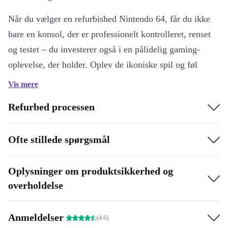
Når du vælger en refurbished Nintendo 64, får du ikke
bare en konsol, der er professionelt kontrolleret, renset
og testet – du investerer også i en pålidelig gaming-
oplevelse, der holder. Oplev de ikoniske spil og føl
glæden ved retrospil uden bekymringer.
Vis mere
Professionelt tjekket og rengjort
for at sikre lang levetid og
Refurbed processen
stabil ydelse
256 x 224 skærmopløsning
leverer den autentiske retrofølelse
Ofte stillede spørgsmål
Inkluderet spil
gør det let at komme i gang med det samme
Refurbished elektronik
reducerer elektronisk affald og sparer
Oplysninger om produktsikkerhed og
ressourcer 🌱
overholdelse
Kompakt design
passer nemt ind i alle hjem
Din refurbished Nintendo 64 lever op til nutidens krav
Anmeldelser
(4.6)