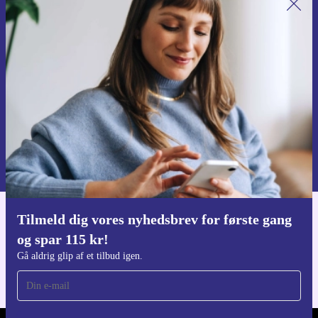
Tilmeld dig vores nyhedsbrev for
første gang og spar 115 kr!
Gå aldrig glip af et tilbud igen.
Anmod om kupon
Du kan finde information omkring vores brug af personlig data i vores
Privatlivspolitik
.
Tilmeld dig vores nyhedsbrev for første gang
Download refurbed appen
og spar 115 kr!
Til iOS og Android
Gå aldrig glip af et tilbud igen.