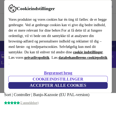
Hent appen
Download
Cookieindstillinger
Brug refurbed hurtigt og nemt
Vores produkter og vores cookies har én ting til fælles: de er begge
genbrugte. Ved at genbruge cookies kan vi give dig bedre indhold,
der er mere relevant for dine behov.For at få dette til at fungere
ordentligt, vil vi bede om dit samtykke til at analysere din
browsing-adfærd og personalisere indhold og reklamer til dig –
Smartphones
Bærbare
Tablets
Smartwatches
Tilbehør
Hovedtelef
med første- og tredjepartscookies. Selvfølgelig kun med dit
samtykke. Du kan til enhver tid ændre dine
cookie indstillinger
.
💻 Ekstra 5% rabat på alle MacBooks og bærbare computere - Kode:
Læs vores
privatlivspolitik
. Læs
databehandlerens cookiepolitik
LAPTOP5 -
Vilkår
.
Begrænset brug
Startside
Produkter
Konsoller
Nintendo
COOKIEINDSTILLINGER
Nintendo 64 | inkl. spil
ACCEPTER ALLE COOKIES
Sort | Controller | Banjo-Kazooie (EU PAL-version)
(2 anmeldelser)