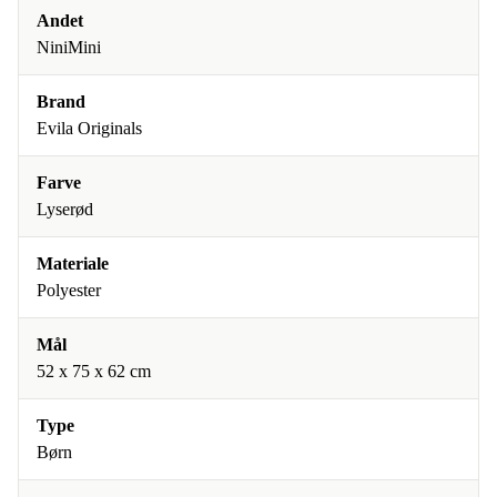
Andet
NiniMini
Brand
Evila Originals
Farve
Lyserød
Materiale
Polyester
Mål
52 x 75 x 62 cm
Type
Børn