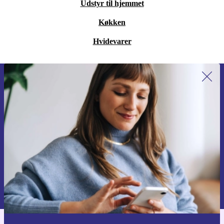
Udstyr til hjemmet
Køkken
Hvidevarer
Tilmeld dig vores nyhedsbrev for
første gang og spar 115 kr!
Gå aldrig glip af et tilbud igen.
Anmod om kupon
Du kan finde information omkring vores brug af personlig data i vores
Privatlivspolitik
.