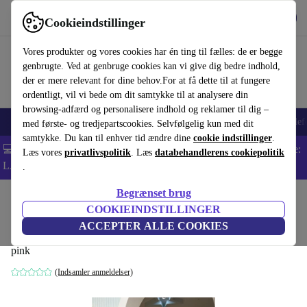
Hent appen
Download
Cookieindstillinger
Brug refurbed hurtigt og nemt
Vores produkter og vores cookies har én ting til fælles: de er begge
genbrugte. Ved at genbruge cookies kan vi give dig bedre indhold,
der er mere relevant for dine behov.For at få dette til at fungere
ordentligt, vil vi bede om dit samtykke til at analysere din
browsing-adfærd og personalisere indhold og reklamer til dig –
Smartphones
Bærbare
Tablets
Smartwatches
Tilbehør
Hovedtelef
med første- og tredjepartscookies. Selvfølgelig kun med dit
samtykke. Du kan til enhver tid ændre dine
cookie indstillinger
.
💻 Ekstra 5% rabat på alle MacBooks og bærbare computere - Kode:
Læs vores
privatlivspolitik
. Læs
databehandlerens cookiepolitik
LAPTOP5 -
Vilkår
.
Begrænset brug
Startside
Produkter
Husholdning
Møbler
COOKIEINDSTILLINGER
NiniMini børnestol rosa
ACCEPTER ALLE COOKIES
pink
(Indsamler anmeldelser)