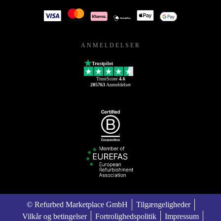
ANMELDELSER
Trustpilot
TrustScore
4.6
205763
Anmeldelser
© Refurbed Marketplace GmbH
Tilgængeligheder
Vilkår og betingelser
Fortrolighedspolitik
Impressum