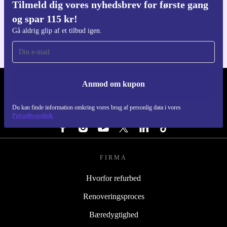
Tilmeld dig vores nyhedsbrev for første gang
Download refurbed appen
og spar 115 kr!
Til iOS og Android
Gå aldrig glip af et tilbud igen.
Anmod om kupon
REFURBED DANMARK - RETHINK NEW.
Du kan finde information omkring vores brug af personlig data i vores
FØLG OS
Privatlivspolitik
FIRMA
Hvorfor refurbed
Renoveringsproces
Bæredygtighed