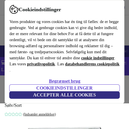
Hent appen
Download
Cookieindstillinger
Brug refurbed hurtigt og nemt
Vores produkter og vores cookies har én ting til fælles: de er begge
genbrugte. Ved at genbruge cookies kan vi give dig bedre indhold,
der er mere relevant for dine behov.For at få dette til at fungere
ordentligt, vil vi bede om dit samtykke til at analysere din
browsing-adfærd og personalisere indhold og reklamer til dig –
Smartphones
Bærbare
Tablets
Smartwatches
Tilbehør
Hovedtelef
med første- og tredjepartscookies. Selvfølgelig kun med dit
samtykke. Du kan til enhver tid ændre dine
cookie indstillinger
.
💻 Ekstra 5% rabat på alle MacBooks og bærbare computere - Kode:
Læs vores
privatlivspolitik
. Læs
databehandlerens cookiepolitik
LAPTOP5 -
Vilkår
.
Begrænset brug
Startside
Produkter
Monitorer
COOKIEINDSTILLINGER
NEC MultiSync LCD225WXM | 22"
ACCEPTER ALLE COOKIES
Sølv/Sort
(Indsamler anmeldelser)