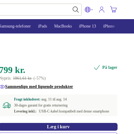
Samsung-telefoner
iPads
MacBooks
iPhone 13
iPhone 14
iPh
799 kr.
På lager
Nypris:
1861,61 kr.
(-57%)
Sammenlign med lignende produkter
Fragt inkluderet:
aug. 11 til
aug. 14
30-dages garanti for gratis returnering
Levering inkl.:
USB-C-kabel kompatibelt med denne smartphone
Læg i kurv