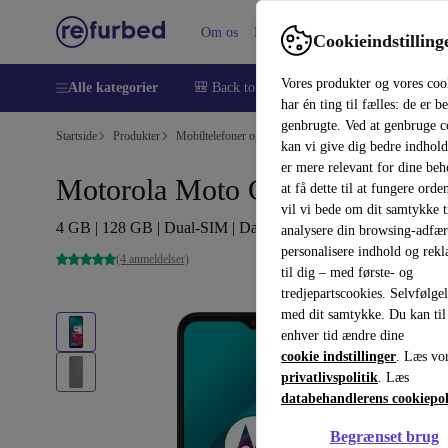
Om os
Hjælp
Cookieindstilling
Vores produkter og vores coo
Alle kategorier
🎒 Back to school
Smartphones
Bærbar
har én ting til fælles: de er b
genbrugte. Ved at genbruge c
Startside
Produkter
Mobiltelefoner og smartphones
Motorola, mobiltelefo
kan vi give dig bedre indhold
er mere relevant for dine be
Motorola Moto G30
at få dette til at fungere orden
vil vi bede om dit samtykke ti
4 GB | 128 GB | Dual-SIM | Dark Pearl
analysere din browsing-adfæ
personalisere indhold og rek
(4 anmeldelser)
til dig – med første- og
tredjepartscookies. Selvfølge
med dit samtykke. Du kan til
enhver tid ændre dine
cookie indstillinger
. Læs vo
privatlivspolitik
. Læs
databehandlerens cookiepol
Begrænset brug