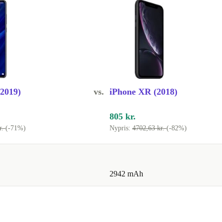
g, hvis du
 skifte
2019)
vs.
iPhone XR (2018)
805 kr.
r.
(-71%)
Nypris:
4702,63 kr.
(-82%)
r og
 selfies til
2942 mAh
t store batteri