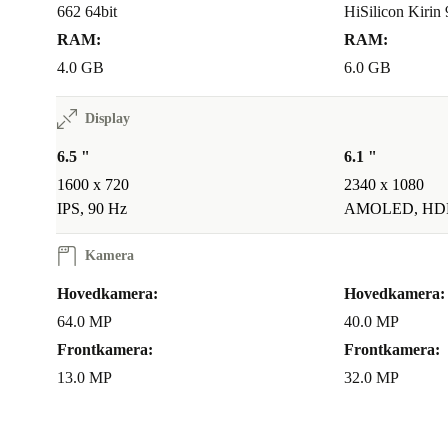
betyder færre opladninger, selv på lange dage.
662 64bit
HiSilicon Kirin 
RAM:
RAM:
Kan jeg udvide lagringspladsen?
4.0 GB
6.0 GB
Absolut! Med plads til microSD-kort får du frihed til
dine minder og favoritapps.
Display
6.5 "
6.1 "
Din tryghed med refurbed
1600 x 720
2340 x 1080
Mindst 12 måneders garanti
giver dig ro i sindet.
IPS, 90 Hz
AMOLED, HD
30 dages gratis returret
– prøv Moto G30 derhjemme, og sen
tilbage, hvis den ikke lever op til dine forventninger.
Kamera
Hovedkamera:
Hovedkamera:
Tag et grønnere valg med en refurbished Moto G30 f
64.0 MP
40.0 MP
her får du en smart, pålidelig mobiltelefon, der passer
Frontkamera:
Frontkamera:
og miljøet.
13.0 MP
32.0 MP