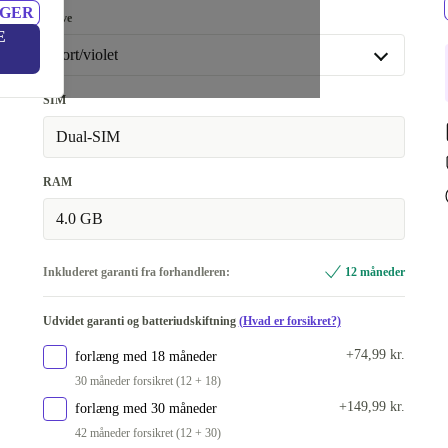
NGER
Farve
E
sort/violet
sort/violet
SIM
Fås også med andre konfigurationer
Dual-SIM
violet/rosa
+670 kr.
RAM
4.0 GB
Inkluderet garanti fra forhandleren:
12 måneder
Udvidet garanti og batteriudskiftning
(Hvad er forsikret?)
+74,99 kr.
forlæng med 18 måneder
30 måneder forsikret (12 + 18)
+149,99 kr.
forlæng med 30 måneder
42 måneder forsikret (12 + 30)