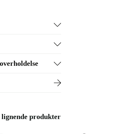
le dagen – også
onsiv oplevelse
kke med 64 MP
 Tag selfies
overholdelse
 hurtige
512 GB – her er
 hurtig og nem
lignende produkter
nikaffald og