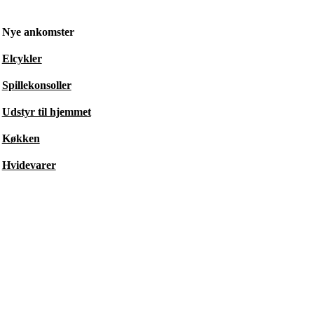
Nye ankomster
Elcykler
Spillekonsoller
Udstyr til hjemmet
Køkken
Hvidevarer