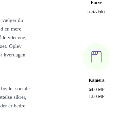
Farve
sort/violet
, vælger du
mod en mere
åde ydeevne,
øet. Oplev
ør hverdagen
Kamera
bejde, sociale
64.0 MP
13.0 MP
telse sikrer,
 der er bedre