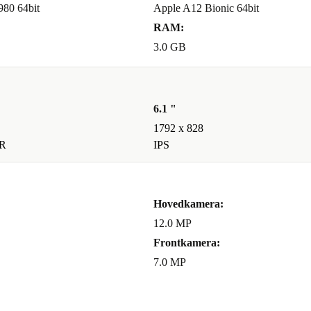
980 64bit
Apple A12 Bionic 64bit
RAM:
3.0 GB
 at gemme alle
6.1 "
1792 x 828
R
IPS
d den gratis
Hovedkamera:
ra Motorola –
12.0 MP
 til både dig
Frontkamera:
7.0 MP