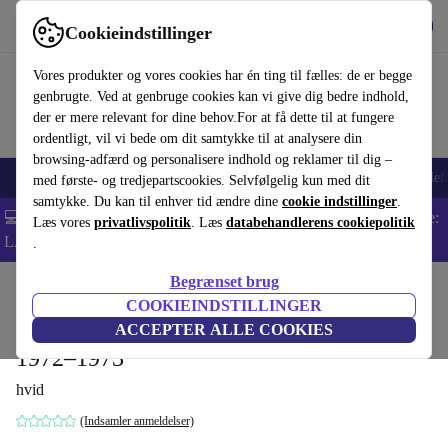
Hent appen
Download
Cookieindstillinger
Brug refurbed hurtigt og nemt
Vores produkter og vores cookies har én ting til fælles: de er begge
genbrugte. Ved at genbruge cookies kan vi give dig bedre indhold,
der er mere relevant for dine behov.For at få dette til at fungere
ordentligt, vil vi bede om dit samtykke til at analysere din
browsing-adfærd og personalisere indhold og reklamer til dig –
Smartphones
Bærbare
Tablets
Smartwatches
Tilbehør
Hovedtelef
med første- og tredjepartscookies. Selvfølgelig kun med dit
samtykke. Du kan til enhver tid ændre dine
cookie indstillinger
.
💻 Ekstra 5% rabat på alle MacBooks og bærbare computere - Kode:
Læs vores
privatlivspolitik
. Læs
databehandlerens cookiepolitik
LAPTOP5 -
Vilkår
.
Begrænset brug
Startside
Produkter
Husholdning
Møbler
COOKIEINDSTILLINGER
Mick Rock. The Rise of David Bowie.
ACCEPTER ALLE COOKIES
1972–1973
hvid
(Indsamler anmeldelser)