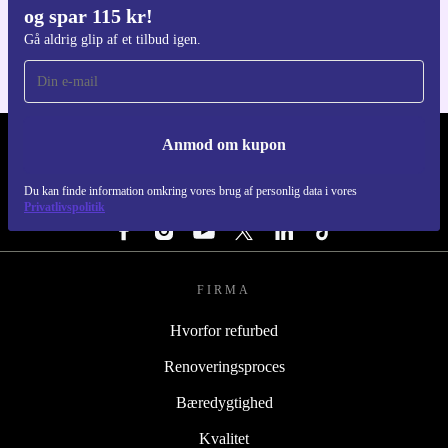
og spar 115 kr!
Til iOS og Android
Gå aldrig glip af et tilbud igen.
Anmod om kupon
REFURBED DANMARK - RETHINK NEW.
Du kan finde information omkring vores brug af personlig data i vores
FØLG OS
Privatlivspolitik
FIRMA
Hvorfor refurbed
Renoveringsproces
Bæredygtighed
Kvalitet