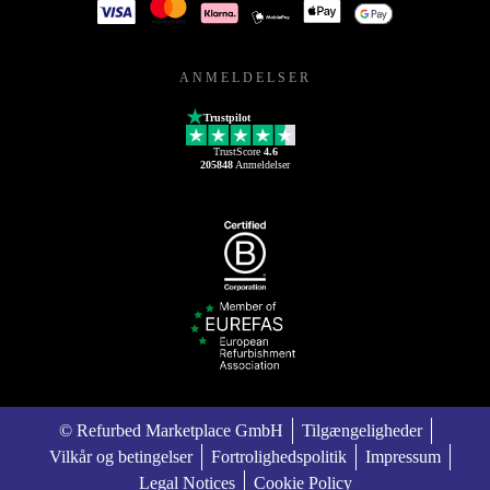
ANMELDELSER
Trustpilot
TrustScore
4.6
205848
Anmeldelser
© Refurbed Marketplace GmbH
Tilgængeligheder
Vilkår og betingelser
Fortrolighedspolitik
Impressum
Legal Notices
Cookie Policy