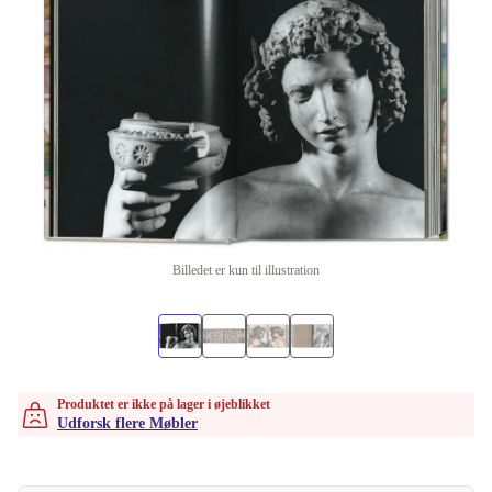
Billedet er kun til illustration
Produktet er ikke på lager i øjeblikket
Udforsk flere Møbler