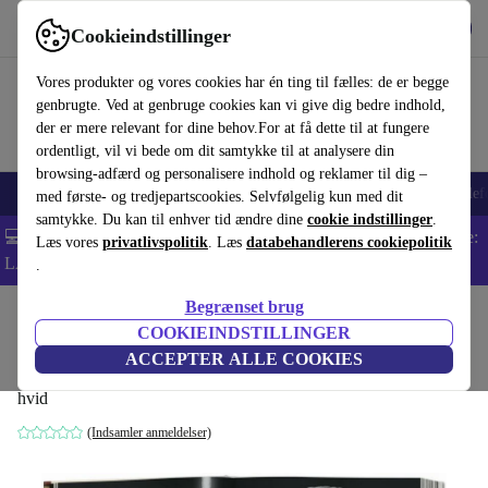
Hent appen
Download
Cookieindstillinger
Brug refurbed hurtigt og nemt
Vores produkter og vores cookies har én ting til fælles: de er begge
genbrugte. Ved at genbruge cookies kan vi give dig bedre indhold,
der er mere relevant for dine behov.For at få dette til at fungere
ordentligt, vil vi bede om dit samtykke til at analysere din
browsing-adfærd og personalisere indhold og reklamer til dig –
Smartphones
Bærbare
Tablets
Smartwatches
Tilbehør
Hovedtelef
med første- og tredjepartscookies. Selvfølgelig kun med dit
samtykke. Du kan til enhver tid ændre dine
cookie indstillinger
.
💻 Ekstra 5% rabat på alle MacBooks og bærbare computere - Kode:
Læs vores
privatlivspolitik
. Læs
databehandlerens cookiepolitik
LAPTOP5 -
Vilkår
.
Begrænset brug
Startside
Produkter
Husholdning
Møbler
COOKIEINDSTILLINGER
Michelangelo. Det komplette værk.
ACCEPTER ALLE COOKIES
hvid
(Indsamler anmeldelser)