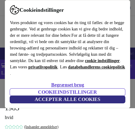
Hent appen
Download
Cookieindstillinger
Brug refurbed hurtigt og nemt
Vores produkter og vores cookies har én ting til fælles: de er begge
genbrugte. Ved at genbruge cookies kan vi give dig bedre indhold,
der er mere relevant for dine behov.For at få dette til at fungere
ordentligt, vil vi bede om dit samtykke til at analysere din
browsing-adfærd og personalisere indhold og reklamer til dig –
Smartphones
Bærbare
Tablets
Smartwatches
Tilbehør
Hovedtelef
med første- og tredjepartscookies. Selvfølgelig kun med dit
samtykke. Du kan til enhver tid ændre dine
cookie indstillinger
.
💻 Ekstra 5% rabat på alle MacBooks og bærbare computere - Kode:
Læs vores
privatlivspolitik
. Læs
databehandlerens cookiepolitik
LAPTOP5 -
Vilkår
.
Begrænset brug
Startside
Produkter
Husholdning
Møbler
COOKIEINDSTILLINGER
Marvin E. Newman. Photographs 1949–
ACCEPTER ALLE COOKIES
1983
hvid
(Indsamler anmeldelser)