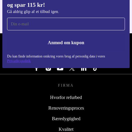
og spar 115 kr!
Til iOS og Android
Gå aldrig glip af et tilbud igen.
Anmod om kupon
REFURBED DANMARK - RETHINK NEW.
Du kan finde information omkring vores brug af personlig data i vores
FØLG OS
Privatlivspolitik
FIRMA
Hvorfor refurbed
Renoveringsproces
Bæredygtighed
Kvalitet