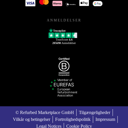
ANMELDELSER
Trustpilot
TrustScore
4.6
205690
Anmeldelser
© Refurbed Marketplace GmbH
Tilgængeligheder
Vilkår og betingelser
Fortrolighedspolitik
Impressum
Legal Notices
Cookie Policy