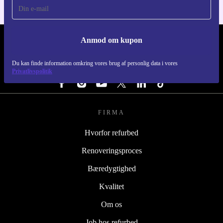
Anmod om kupon
REFURBED DANMARK - RETHINK NEW.
Du kan finde information omkring vores brug af personlig data i vores
FØLG OS
Privatlivspolitik
FIRMA
Hvorfor refurbed
Renoveringsproces
Bæredygtighed
Kvalitet
Om os
Job hos refurbed