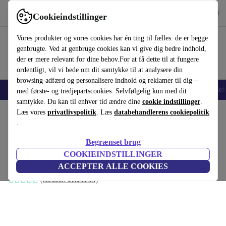
Hent appen
Download
Cookieindstillinger
Brug refurbed hurtigt og nemt
Vores produkter og vores cookies har én ting til fælles: de er begge
genbrugte. Ved at genbruge cookies kan vi give dig bedre indhold,
der er mere relevant for dine behov.For at få dette til at fungere
ordentligt, vil vi bede om dit samtykke til at analysere din
browsing-adfærd og personalisere indhold og reklamer til dig –
Smartphones
Bærbare
Tablets
Smartwatches
Tilbehør
Hovedtelef
med første- og tredjepartscookies. Selvfølgelig kun med dit
samtykke. Du kan til enhver tid ændre dine
cookie indstillinger
.
Startside
Læs vores
Produkter
privatlivspolitik
Husholdning
. Læs
Møbler
databehandlerens cookiepolitik
.
Madison sovesofa venstre chaiselong
Begrænset brug
Agnes Brown
COOKIEINDSTILLINGER
brun
ACCEPTER ALLE COOKIES
(Indsamler anmeldelser)