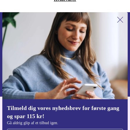
Tilmeld dig vores nyhedsbrev for
første gang og spar 115 kr!
Gå aldrig glip af et tilbud igen.
Anmod om kupon
Du kan finde information omkring vores brug af personlig data i vores
Privatlivspolitik
.
Tilmeld dig vores nyhedsbrev for første gang
Download refurbed appen
og spar 115 kr!
Til iOS og Android
Gå aldrig glip af et tilbud igen.