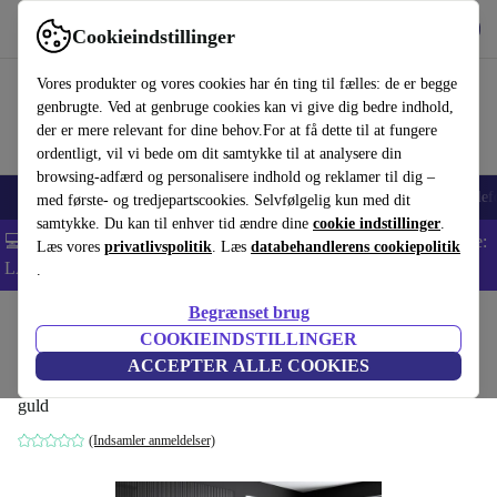
Hent appen
Download
Cookieindstillinger
Brug refurbed hurtigt og nemt
Vores produkter og vores cookies har én ting til fælles: de er begge
genbrugte. Ved at genbruge cookies kan vi give dig bedre indhold,
der er mere relevant for dine behov.For at få dette til at fungere
ordentligt, vil vi bede om dit samtykke til at analysere din
browsing-adfærd og personalisere indhold og reklamer til dig –
Smartphones
Bærbare
Tablets
Smartwatches
Tilbehør
Hovedtelef
med første- og tredjepartscookies. Selvfølgelig kun med dit
samtykke. Du kan til enhver tid ændre dine
cookie indstillinger
.
💻 Ekstra 5% rabat på alle MacBooks og bærbare computere - Kode:
Læs vores
privatlivspolitik
. Læs
databehandlerens cookiepolitik
LAPTOP5 -
Vilkår
.
Begrænset brug
Startside
Produkter
Husholdning
Møbler
COOKIEINDSTILLINGER
Luxe stue møbelsæt træfinér guld
ACCEPTER ALLE COOKIES
guld
(Indsamler anmeldelser)