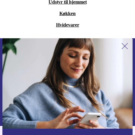
Udstyr til hjemmet
Køkken
Hvidevarer
Tilmeld dig vores nyhedsbrev for
første gang og spar 115 kr!
Gå aldrig glip af et tilbud igen.
Anmod om kupon
Du kan finde information omkring vores brug af personlig data i vores
Privatlivspolitik
.