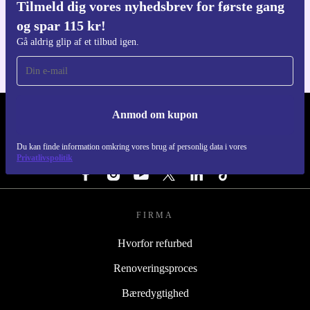
Tilmeld dig vores nyhedsbrev for første gang
Download refurbed appen
og spar 115 kr!
Til iOS og Android
Gå aldrig glip af et tilbud igen.
Anmod om kupon
REFURBED DANMARK - RETHINK NEW.
Du kan finde information omkring vores brug af personlig data i vores
FØLG OS
Privatlivspolitik
FIRMA
Hvorfor refurbed
Renoveringsproces
Bæredygtighed