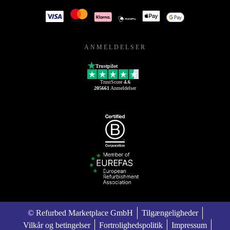
ANMELDELSER
Trustpilot
TrustScore
4.6
205661
Anmeldelser
© Refurbed Marketplace GmbH
Tilgængeligheder
Vilkår og betingelser
Fortrolighedspolitik
Impressum