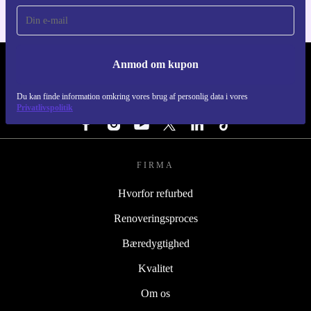
Anmod om kupon
REFURBED DANMARK - RETHINK NEW.
Du kan finde information omkring vores brug af personlig data i vores
FØLG OS
Privatlivspolitik
FIRMA
Hvorfor refurbed
Renoveringsproces
Bæredygtighed
Kvalitet
Om os