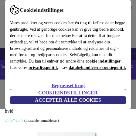
Hent appen
Download
Cookieindstillinger
Brug refurbed hurtigt og nemt
Vores produkter og vores cookies har én ting til fælles: de er begge
genbrugte. Ved at genbruge cookies kan vi give dig bedre indhold,
der er mere relevant for dine behov.For at få dette til at fungere
ordentligt, vil vi bede om dit samtykke til at analysere din
browsing-adfærd og personalisere indhold og reklamer til dig –
Smartphones
Bærbare
Tablets
Smartwatches
Tilbehør
Hovedtelef
med første- og tredjepartscookies. Selvfølgelig kun med dit
samtykke. Du kan til enhver tid ændre dine
cookie indstillinger
.
💻 Ekstra 5% rabat på alle MacBooks og bærbare computere - Kode:
Læs vores
privatlivspolitik
. Læs
databehandlerens cookiepolitik
LAPTOP5 -
Vilkår
.
Begrænset brug
Startside
Produkter
Husholdning
Møbler
COOKIEINDSTILLINGER
Leonardo bog
ACCEPTER ALLE COOKIES
hvid
(Indsamler anmeldelser)