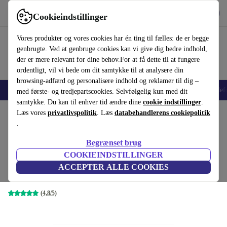
Hent appen
Download
Cookieindstillinger
Brug refurbed hurtigt og nemt
Vores produkter og vores cookies har én ting til fælles: de er begge
genbrugte. Ved at genbruge cookies kan vi give dig bedre indhold,
der er mere relevant for dine behov.For at få dette til at fungere
ordentligt, vil vi bede om dit samtykke til at analysere din
browsing-adfærd og personalisere indhold og reklamer til dig –
Smartphones
Bærbare
Tablets
Smartwatches
Tilbehør
Hovedtelef
med første- og tredjepartscookies. Selvfølgelig kun med dit
samtykke. Du kan til enhver tid ændre dine
cookie indstillinger
.
Startside
Læs vores
Produkter
privatlivspolitik
Bærbare computere
. Læs
databehandlerens cookiepolitik
Lenovo, bærbare computere
.
Lenovo ThinkPad T495 |
Begrænset brug
Ryzen 5 Pro 3500U | 14"
2049 kr.
COOKIEINDSTILLINGER
Nypris:
11579,70 kr.
8 GB | 128 GB SSD | FHD | Win 11 Pro |
ACCEPTER ALLE COOKIES
SE
(4,8/5)