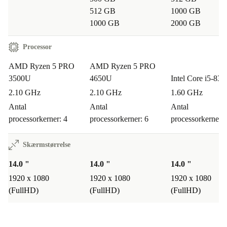
En mere bæredygtig vej til teknologi
512 GB
1000 GB
1000 GB
2000 GB
Når du vælger en refurbished bærbar computer fra
refurbed, investerer du i både kvalitet og ansvarlighed.
Processor
Du får en pålidelig Lenovo ThinkPad T495, skabt til at
AMD Ryzen 5 PRO
AMD Ryzen 5 PRO
holde, samtidig med at du bidrager til en mere
3500U
4650U
Intel Core i5-83
bæredygtig fremtid for elektronik.
2.10 GHz
2.10 GHz
1.60 GHz
Antal
Antal
Antal
Gør din digitale hverdag smartere, grønnere og nemmere
processorkerner: 4
processorkerner: 6
processorkerner: 
– vælg refurbished fra refurbed og mærk forskellen hver
dag.
Skærmstørrelse
14.0 "
14.0 "
14.0 "
1920 x 1080
1920 x 1080
1920 x 1080
(FullHD)
(FullHD)
(FullHD)