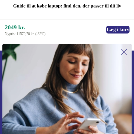
Guide til at købe laptop: find den, der passer til dit liv
2049 kr.
Læg i kurv
Nypris:
11579,70 kr.
(-82%)
Tilmeld dig vores nyhedsbrev for
første gang og spar 115 kr!
Gå aldrig glip af et tilbud igen.
Anmod om kupon
Du kan finde information omkring vores brug af personlig data i vores
Privatlivspolitik
.