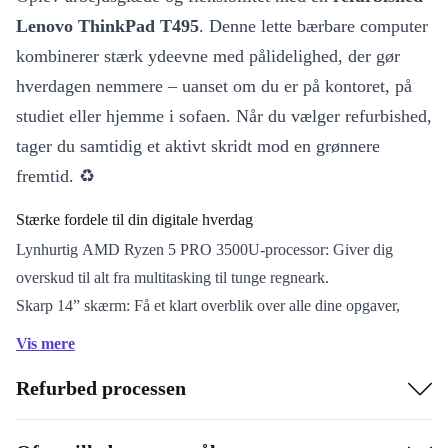
Lenovo ThinkPad T495
. Denne lette bærbare computer
kombinerer stærk ydeevne med pålidelighed, der gør
hverdagen nemmere – uanset om du er på kontoret, på
studiet eller hjemme i sofaen. Når du vælger refurbished,
tager du samtidig et aktivt skridt mod en grønnere
fremtid. ♻️
Stærke fordele til din digitale hverdag
Lynhurtig AMD Ryzen 5 PRO 3500U-processor: Giver dig
overskud til alt fra multitasking til tunge regneark.
Skarp 14” skærm: Få et klart overblik over alle dine opgaver,
møder og projekter.
Vis mere
Pålideligt Radeon Vega 8 grafikkort: Gør streaming,
Refurbed processen
videokonferencer og billedredigering til en fornøjelse.
Praktiske tilslutninger: Tilslut nemt alt dit udstyr med USB-C,
HDMI og LAN.