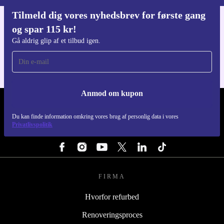
Tilmeld dig vores nyhedsbrev for første gang
og spar 115 kr!
Download refurbed appen
Til iOS og Android
Gå aldrig glip af et tilbud igen.
Anmod om kupon
REFURBED DANMARK - RETHINK NEW.
Du kan finde information omkring vores brug af personlig data i vores
Privatlivspolitik
FØLG OS
FIRMA
Hvorfor refurbed
Renoveringsproces