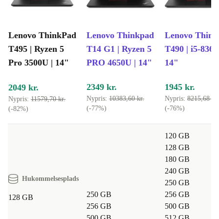
Typiske brugsscenarier – Q&A
Kan jeg bruge ThinkPad T495 til arbejde og studier?
Lenovo ThinkPad
Lenovo Thinkpad
Lenovo Thin
Ja! T495 håndterer nemt tekstbehandling, mails,
T495 | Ryzen 5
T14 G1 | Ryzen 5
T490 | i5-8365
videomøder og online research. Perfekt til både
Pro 3500U | 14"
PRO 4650U | 14"
14"
kontorarbejde og studerende, der ønsker en driftssikker
arbejdsstation.
2349 kr.
1945 kr.
2049 kr.
Nypris:
10383,60 kr.
Nypris:
8215,68 kr.
Nypris:
11579,70 kr.
Er T495 egnet til let kreativt arbejde?
(-77%)
(-76%)
(-82%)
Absolut. Radeon Vega 8-grafikkortet gør det let at
redigere billeder, lave simple videoer og præsentationer.
120 GB
128 GB
Hvordan gør jeg min hverdag mere fleksibel?
180 GB
240 GB
Med det kompakte design og lange batteritid får du
Hukommelsesplads
250 GB
friheden til at arbejde, hvor det passer dig – hjemme, på
250 GB
256 GB
128 GB
café eller i toget.
256 GB
500 GB
500 GB
512 GB