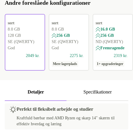
Andre foreslåede konfigurationer
sort
sort
sort
8.0 GB
8.0 GB
16.0 GB
128 GB
256 GB
256 GB
SE (QWERTY)
SE (QWERTY)
ND (QWERTY)
God
God
Fremragende
2049 kr.
2275 kr.
2319 kr.
Mere lagerplads
1+ opgraderinger
Detaljer
Specifikationer
Perfekt til fleksibelt arbejde og studier
Kraftfuld bærbar med AMD Ryzen og skarp 14" skærm til
effektiv hverdag og læring