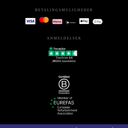
BETALINGSMULIGHEDER
ANMELDELSER
Trustpilot
TrustScore
4.6
205555
Anmeldelser