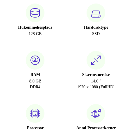
Hukommelsesplads
Harddisktype
128 GB
SSD
RAM
Skærmstørrelse
8.0 GB
14.0 "
DDR4
1920 x 1080 (FullHD)
Processor
Antal Processorkerner