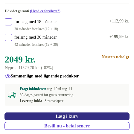
DE (QWERTZ)
+1366 kr.
Udvidet garanti
(Hvad er forsikret?)
US (QWERTY)
+1366 kr.
+112,99 kr.
forlæng med 18 måneder
IT (QWERTY)
+1476 kr.
30 måneder forsikret (12 + 18)
+199,99 kr.
forlæng med 30 måneder
42 måneder forsikret (12 + 30)
2049 kr.
Næsten udsolgt
Nypris:
11579,70 kr.
(-82%)
Sammenlign med lignende produkter
Fragt inkluderet:
aug. 10 til
aug. 11
30-dages garanti for gratis returnering
Levering inkl.:
Strømadapter
Læg i kurv
Bestil nu - betal senere