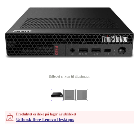
Billedet er kun til illustration
Produktet er ikke på lager i øjeblikket
Udforsk flere Lenovo Desktops