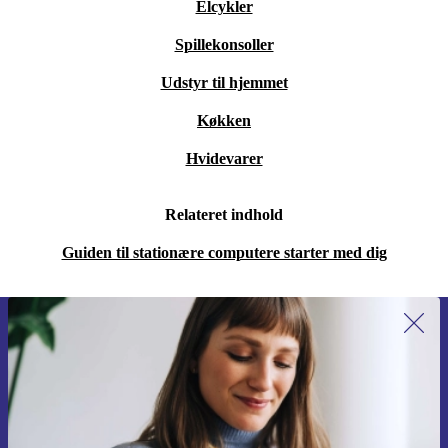
Elcykler
Spillekonsoller
Udstyr til hjemmet
Køkken
Hvidevarer
Relateret indhold
Guiden til stationære computere starter med dig
Tilmeld dig vores nyhedsbrev for
første gang og spar 115 kr!
Gå aldrig glip af et tilbud igen.