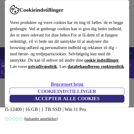
Hent appen
Download
Cookieindstillinger
Brug refurbed hurtigt og nemt
Vores produkter og vores cookies har én ting til fælles: de er begge
genbrugte. Ved at genbruge cookies kan vi give dig bedre indhold,
der er mere relevant for dine behov.For at få dette til at fungere
ordentligt, vil vi bede om dit samtykke til at analysere din
browsing-adfærd og personalisere indhold og reklamer til dig –
Smartphones
Bærbare
Tablets
Smartwatches
Tilbehør
Hovedtelef
med første- og tredjepartscookies. Selvfølgelig kun med dit
samtykke. Du kan til enhver tid ændre dine
cookie indstillinger
.
💻 Ekstra 5% rabat på alle MacBooks og bærbare computere - Kode:
Læs vores
privatlivspolitik
. Læs
databehandlerens cookiepolitik
LAPTOP5 -
Vilkår
.
Begrænset brug
Startside
Produkter
Desktop PCs
Lenovo Desktops
COOKIEINDSTILLINGER
Lenovo ThinkStation P360 Tiny
ACCEPTER ALLE COOKIES
i5-12400 | 16 GB | 1 TB SSD | Win 11 Pro
(Indsamler anmeldelser)