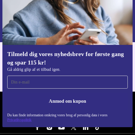
Anmod om kupon
Du kan finde information omkring vores brug af personlig data i vores
Privatlivspolitik
.
Tilmeld dig vores nyhedsbrev for første gang
Download refurbed appen
og spar 115 kr!
Til iOS og Android
Gå aldrig glip af et tilbud igen.
Anmod om kupon
REFURBED DANMARK - RETHINK NEW.
Du kan finde information omkring vores brug af personlig data i vores
FØLG OS
Privatlivspolitik