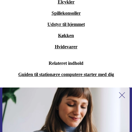
Elcykler
Spillekonsoller
Udstyr til hjemmet
Køkken
Hvidevarer
Relateret indhold
Guiden til stationære computere starter med dig
Tilmeld dig vores nyhedsbrev for
første gang og spar 115 kr!
Gå aldrig glip af et tilbud igen.