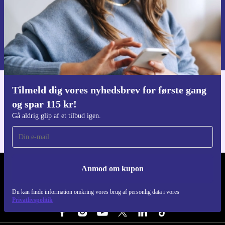
Anmod om kupon
Du kan finde information omkring vores brug af personlig data i vores
Privatlivspolitik
.
Tilmeld dig vores nyhedsbrev for første gang
Download refurbed appen
og spar 115 kr!
Til iOS og Android
Gå aldrig glip af et tilbud igen.
Anmod om kupon
REFURBED DANMARK - RETHINK NEW.
Du kan finde information omkring vores brug af personlig data i vores
FØLG OS
Privatlivspolitik