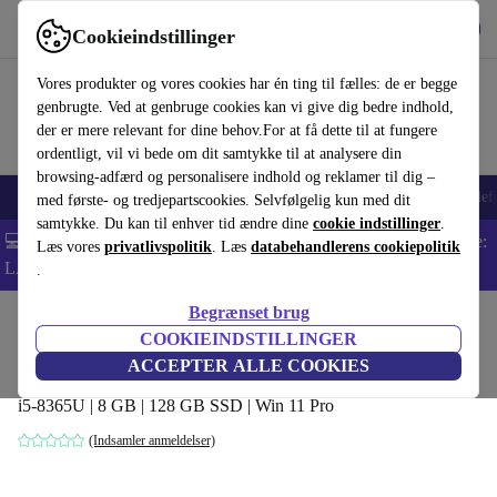
Hent appen
Download
Cookieindstillinger
Brug refurbed hurtigt og nemt
Vores produkter og vores cookies har én ting til fælles: de er begge
genbrugte. Ved at genbruge cookies kan vi give dig bedre indhold,
der er mere relevant for dine behov.For at få dette til at fungere
ordentligt, vil vi bede om dit samtykke til at analysere din
browsing-adfærd og personalisere indhold og reklamer til dig –
Smartphones
Bærbare
Tablets
Smartwatches
Tilbehør
Hovedtelef
med første- og tredjepartscookies. Selvfølgelig kun med dit
samtykke. Du kan til enhver tid ændre dine
cookie indstillinger
.
💻 Ekstra 5% rabat på alle MacBooks og bærbare computere - Kode:
Læs vores
privatlivspolitik
. Læs
databehandlerens cookiepolitik
LAPTOP5 -
Vilkår
.
Begrænset brug
Startside
Produkter
Desktop PCs
Lenovo Desktops
COOKIEINDSTILLINGER
Lenovo ThinkCentre M90n-1 Nano
ACCEPTER ALLE COOKIES
i5-8365U | 8 GB | 128 GB SSD | Win 11 Pro
(Indsamler anmeldelser)