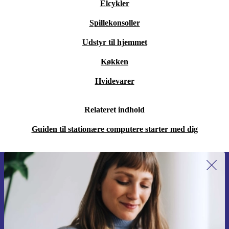
Elcykler
Spillekonsoller
Udstyr til hjemmet
Køkken
Hvidevarer
Relateret indhold
Guiden til stationære computere starter med dig
Tilmeld dig vores nyhedsbrev for
første gang og spar 115 kr!
Gå aldrig glip af et tilbud igen.