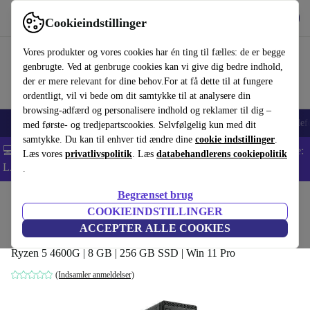
Hent appen
Download
Cookieindstillinger
Brug refurbed hurtigt og nemt
Vores produkter og vores cookies har én ting til fælles: de er begge
genbrugte. Ved at genbruge cookies kan vi give dig bedre indhold,
der er mere relevant for dine behov.For at få dette til at fungere
ordentligt, vil vi bede om dit samtykke til at analysere din
browsing-adfærd og personalisere indhold og reklamer til dig –
Smartphones
Bærbare
Tablets
Smartwatches
Tilbehør
Hovedtelef
med første- og tredjepartscookies. Selvfølgelig kun med dit
samtykke. Du kan til enhver tid ændre dine
cookie indstillinger
.
💻 Ekstra 5% rabat på alle MacBooks og bærbare computere - Kode:
Læs vores
privatlivspolitik
. Læs
databehandlerens cookiepolitik
LAPTOP5 -
Vilkår
.
Begrænset brug
Startside
Produkter
Desktop PCs
Lenovo Desktops
COOKIEINDSTILLINGER
Lenovo ThinkCentre M75s SFF
ACCEPTER ALLE COOKIES
Ryzen 5 4600G | 8 GB | 256 GB SSD | Win 11 Pro
(Indsamler anmeldelser)