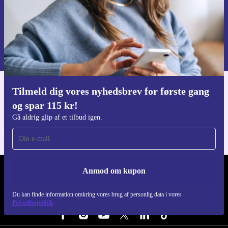
Anmod om kupon
Du kan finde information omkring vores brug af personlig data i vores
Privatlivspolitik
.
Tilmeld dig vores nyhedsbrev for første gang
Download refurbed appen
og spar 115 kr!
Til iOS og Android
Gå aldrig glip af et tilbud igen.
Anmod om kupon
REFURBED DANMARK - RETHINK NEW.
Du kan finde information omkring vores brug af personlig data i vores
FØLG OS
Privatlivspolitik