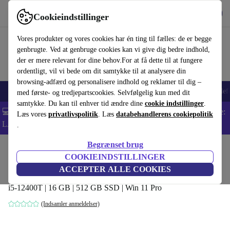
Hent appen
Download
Cookieindstillinger
Brug refurbed hurtigt og nemt
Vores produkter og vores cookies har én ting til fælles: de er begge
genbrugte. Ved at genbruge cookies kan vi give dig bedre indhold,
der er mere relevant for dine behov.For at få dette til at fungere
ordentligt, vil vi bede om dit samtykke til at analysere din
browsing-adfærd og personalisere indhold og reklamer til dig –
Smartphones
Bærbare
Tablets
Smartwatches
Tilbehør
Hovedtelef
med første- og tredjepartscookies. Selvfølgelig kun med dit
samtykke. Du kan til enhver tid ændre dine
cookie indstillinger
.
💻 Ekstra 5% rabat på alle MacBooks og bærbare computere - Kode:
Læs vores
privatlivspolitik
. Læs
databehandlerens cookiepolitik
LAPTOP5 -
Vilkår
.
Begrænset brug
Startside
Produkter
Desktop PCs
Lenovo Desktops
COOKIEINDSTILLINGER
Lenovo ThinkCentre M70q Gen 3
ACCEPTER ALLE COOKIES
i5-12400T | 16 GB | 512 GB SSD | Win 11 Pro
(Indsamler anmeldelser)