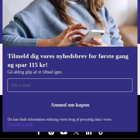
Anmod om kupon
Du kan finde information omkring vores brug af personlig data i vores
Privatlivspolitik
.
Tilmeld dig vores nyhedsbrev for første gang
Download refurbed appen
og spar 115 kr!
Til iOS og Android
Gå aldrig glip af et tilbud igen.
Anmod om kupon
REFURBED DANMARK - RETHINK NEW.
Du kan finde information omkring vores brug af personlig data i vores
FØLG OS
Privatlivspolitik