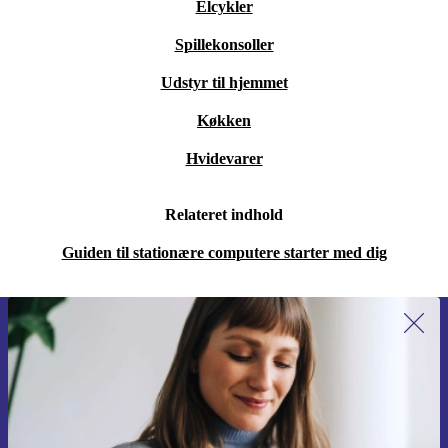
Elcykler
Spillekonsoller
Udstyr til hjemmet
Køkken
Hvidevarer
Relateret indhold
Guiden til stationære computere starter med dig
Tilmeld dig vores nyhedsbrev for
første gang og spar 115 kr!
Gå aldrig glip af et tilbud igen.