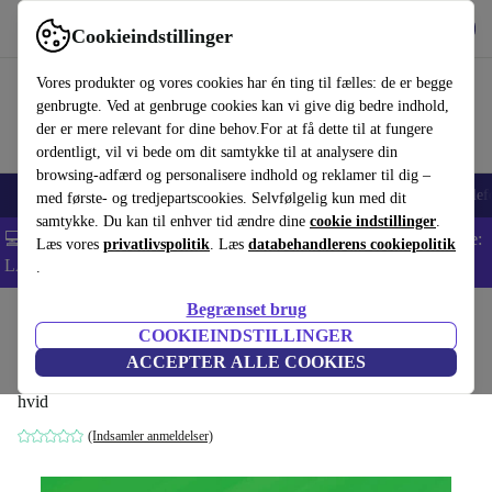
Hent appen
Download
Cookieindstillinger
Brug refurbed hurtigt og nemt
Vores produkter og vores cookies har én ting til fælles: de er begge
genbrugte. Ved at genbruge cookies kan vi give dig bedre indhold,
der er mere relevant for dine behov.For at få dette til at fungere
ordentligt, vil vi bede om dit samtykke til at analysere din
browsing-adfærd og personalisere indhold og reklamer til dig –
Smartphones
Bærbare
Tablets
Smartwatches
Tilbehør
Hovedtelef
med første- og tredjepartscookies. Selvfølgelig kun med dit
samtykke. Du kan til enhver tid ændre dine
cookie indstillinger
.
💻 Ekstra 5% rabat på alle MacBooks og bærbare computere - Kode:
Læs vores
privatlivspolitik
. Læs
databehandlerens cookiepolitik
LAPTOP5 -
Vilkår
.
Begrænset brug
Startside
Produkter
Husholdning
Møbler
COOKIEINDSTILLINGER
Koolhaas. Elements of Architecture
ACCEPTER ALLE COOKIES
hvid
(Indsamler anmeldelser)