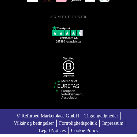
ANMELDELSER
Trustpilot
TrustScore
4.6
205980
Anmeldelser
© Refurbed Marketplace GmbH
Tilgængeligheder
Vilkår og betingelser
Fortrolighedspolitik
Impressum
Legal Notices
Cookie Policy