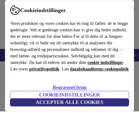
Hent appen
Download
Cookieindstillinger
Brug refurbed hurtigt og nemt
Vores produkter og vores cookies har én ting til fælles: de er begge
genbrugte. Ved at genbruge cookies kan vi give dig bedre indhold,
der er mere relevant for dine behov.For at få dette til at fungere
ordentligt, vil vi bede om dit samtykke til at analysere din
browsing-adfærd og personalisere indhold og reklamer til dig –
Smartphones
Bærbare
Tablets
Smartwatches
Tilbehør
Hovedtelef
med første- og tredjepartscookies. Selvfølgelig kun med dit
samtykke. Du kan til enhver tid ændre dine
cookie indstillinger
.
Startside
Læs vores
Produkter
privatlivspolitik
Husholdning
. Læs
Møbler
databehandlerens cookiepolitik
.
Johan sofa 3-personers Agnes Brown
Begrænset brug
brun
COOKIEINDSTILLINGER
ACCEPTER ALLE COOKIES
(Indsamler anmeldelser)