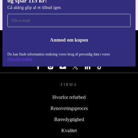
og spar 115 kr!
Gå aldrig glip af et tilbud igen.
Anmod om kupon
REFURBED DANMARK - RETHINK NEW.
Du kan finde information omkring vores brug af personlig data i vores
FØLG OS
Privatlivspolitik
FIRMA
Hvorfor refurbed
Renoveringsproces
Bæredygtighed
Kvalitet