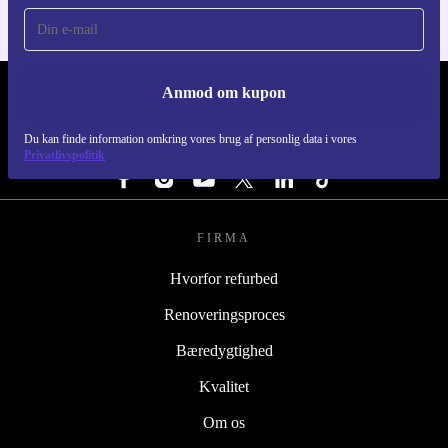
Anmod om kupon
REFURBED DANMARK - RETHINK NEW.
Du kan finde information omkring vores brug af personlig data i vores
FØLG OS
Privatlivspolitik
FIRMA
Hvorfor refurbed
Renoveringsproces
Bæredygtighed
Kvalitet
Om os