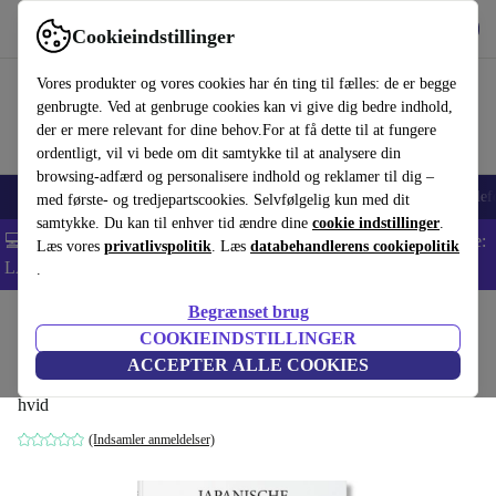
Hent appen
Download
Cookieindstillinger
Brug refurbed hurtigt og nemt
Vores produkter og vores cookies har én ting til fælles: de er begge
genbrugte. Ved at genbruge cookies kan vi give dig bedre indhold,
der er mere relevant for dine behov.For at få dette til at fungere
ordentligt, vil vi bede om dit samtykke til at analysere din
browsing-adfærd og personalisere indhold og reklamer til dig –
Smartphones
Bærbare
Tablets
Smartwatches
Tilbehør
Hovedtelef
med første- og tredjepartscookies. Selvfølgelig kun med dit
samtykke. Du kan til enhver tid ændre dine
cookie indstillinger
.
💻 Ekstra 5% rabat på alle MacBooks og bærbare computere - Kode:
Læs vores
privatlivspolitik
. Læs
databehandlerens cookiepolitik
LAPTOP5 -
Vilkår
.
Begrænset brug
Startside
Produkter
Husholdning
Møbler
COOKIEINDSTILLINGER
Japanische træsnit
ACCEPTER ALLE COOKIES
hvid
(Indsamler anmeldelser)