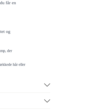
 du får en
tet og
amp, der
nækkede hår eller
ng let og
ar ydeevne – et
d, sparer du