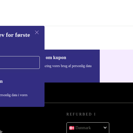
v for første
Anmod om kupon
Du kan finde information omkring vores brug af personlig data
i vores
Privatlivspolitik
.
on
rsonlig data i vores
REFURBED I
Danmark
de