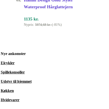
vs.
Italian Design Gold Styler
Waterproof Hårglattejern
1135 kr.
Nypris:
5974,68 kr.
(-81%)
Nye ankomster
Elcykler
Spillekonsoller
Udstyr til hjemmet
Køkken
Hvidevarer