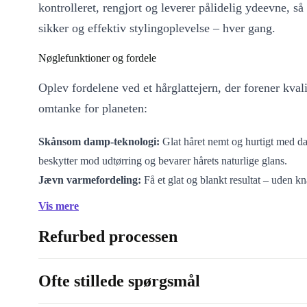
kontrolleret, rengjort og leverer pålidelig ydeevne, så
sikker og effektiv stylingoplevelse – hver gang.
Nøglefunktioner og fordele
Oplev fordelene ved et hårglattejern, der forener kvali
omtanke for planeten:
Skånsom damp-teknologi:
Glat håret nemt og hurtigt med d
beskytter mod udtørring og bevarer hårets naturlige glans.
Jævn varmefordeling:
Få et glat og blankt resultat – uden k
spaltede spidser.
Vis mere
Ergonomisk design:
Ligger godt i hånden og gør daglig styli
Refurbed processen
behagelig.
Pålidelig og holdbar:
Refurbished og testet for langtidsholdb
bedre valg end brugt.
Ofte stillede spørgsmål
Bæredygtig skønhed:
Når du vælger refurbished hos refurbe