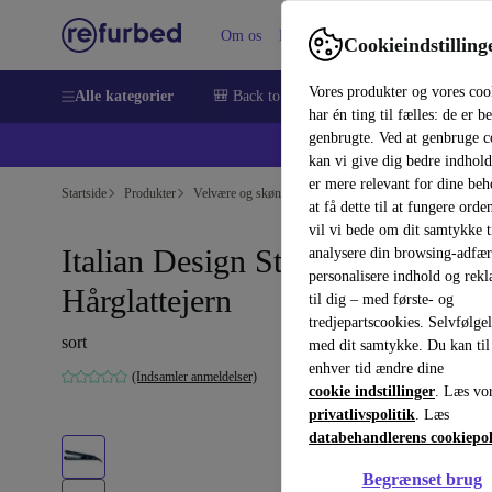
Om os
Hjælp
Cookieindstilling
Vores produkter og vores coo
Alle kategorier
🎒 Back to school
Smartphones
Bærbar
har én ting til fælles: de er b
genbrugte. Ved at genbruge c
💻 Ekst
kan vi give dig bedre indhold
er mere relevant for dine be
Startside
Produkter
Velvære og skønhed
Kropspleje
at få dette til at fungere orden
vil vi bede om dit samtykke ti
Italian Design Steam Iron 2.0
analysere din browsing-adfæ
personalisere indhold og rek
Hårglattejern
til dig – med første- og
tredjepartscookies. Selvfølge
sort
med dit samtykke. Du kan til
enhver tid ændre dine
(Indsamler anmeldelser)
cookie indstillinger
. Læs vo
privatlivspolitik
. Læs
databehandlerens cookiepol
Begrænset brug