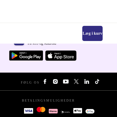
Læg i kurv
Download refurbed appen
Til iOS og Android
FØLG OS
BETALINGSMULIGHEDER