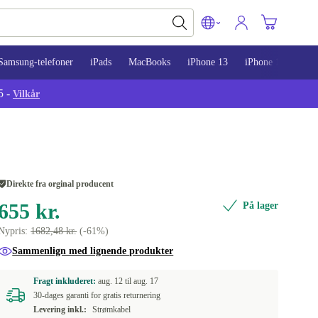
Samsung-telefoner
iPads
MacBooks
iPhone 13
iPhone 14
iPh
5 -
Vilkår
Direkte fra orginal producent
655 kr.
På lager
Nypris:
1682,48 kr.
(-61%)
Sammenlign med lignende produkter
Fragt inkluderet:
aug. 12 til
aug. 17
30-dages garanti for gratis returnering
Levering inkl.:
Strømkabel