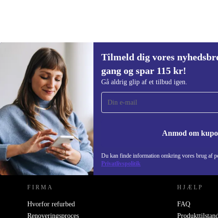
Tilmeld dig vores nyhedsbre
655 kr.
Nypris:
1682,48 kr.
(-61%)
gang og spar 115 kr!
Tilmeld dig vores nyhedsbrev for første
Gå aldrig glip af et tilbud igen.
gang og spar 115 kr!
Gå aldrig glip af et tilbud igen.
Anmod om kup
REFURBED DANMARK - RETHINK NEW.
Du kan finde information omkring vores brug af pe
Privatlivspolitik
FIRMA
HJÆLP
Hvorfor refurbed
FAQ
Renoveringsproces
Produkttilstan