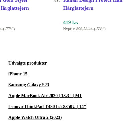
n Gold Styler
vs.
Italian Design Protect Hair
Hårglattejern
Hårglattejern
419 kr.
 velfungerende
r.
(-77%)
Nypris:
896,58 kr.
(-53%)
Udvalgte produkter
d Steam Iron
iPhone 15
en både i
Samsung Galaxy S23
lv og miljøet,
Apple MacBook Air 2020 | 13.3" | M1
Lenovo ThinkPad T480 | i5-8350U | 14"
Apple Watch Ultra 2 (2023)