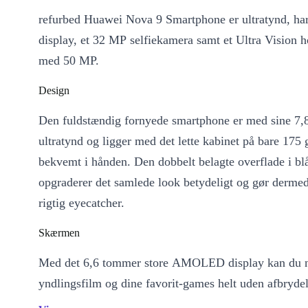
refurbed Huawei Nova 9 Smartphone er ultratynd, ha
display, et 32 MP selfiekamera samt et Ultra Vision
med 50 MP.
Design
Den fuldstændig fornyede smartphone er med sine 7
ultratynd og ligger med det lette kabinet på bare 175 
bekvemt i hånden. Den dobbelt belagte overflade i blå 
opgraderer det samlede look betydeligt og gør dermed
rigtig eyecatcher.
Skærmen
Med det 6,6 tommer store AMOLED display kan du 
yndlingsfilm og dine favorit-games helt uden afbryde
billedgentagelsesfrekvens på 120 Hz gør det muligt