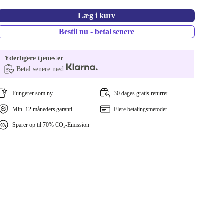
Læg i kurv
Bestil nu - betal senere
Yderligere tjenester
Betal senere med
Fungerer som ny
30 dages gratis returret
Min. 12 måneders garanti
Flere betalingsmetoder
Sparer op til 70% CO₂-Emission