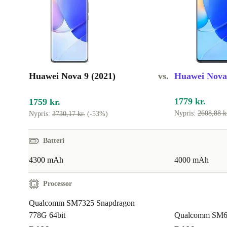
gunstige pris gør, at du ikke kun skåner miljøet, men 
bankkonto.
Alle vores enheder, herunder også refurbed Huawei N
med carefree-pakken: mindst 12 måneders garanti, 30
prøveperiode og vores fremragende kundeservice.
Huawei Nova 9 (2021)
vs.
Huawei Nova 
1779 kr.
1759 kr.
Nypris:
2608,88 k
Nypris:
3730,17 kr.
(-53%)
Batteri
4300 mAh
4000 mAh
Processor
Qualcomm SM7325 Snapdragon
778G 64bit
Qualcomm SM62