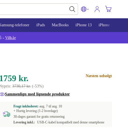
Samsung-telefoner
iPads
MacBooks
iPhone 13
iPhone 14
iPh
5 -
Vilkår
1759 kr.
Næsten udsolgt
Nypris:
3730,17 kr.
(-53%)
Sammenlign med lignende produkter
Fragt inkluderet:
aug. 7 til
aug. 10
+ Hurtig levering (1-2 hverdage)
30-dages garanti for gratis returnering
Levering inkl.:
USB-C-kabel kompatibelt med denne smartphone