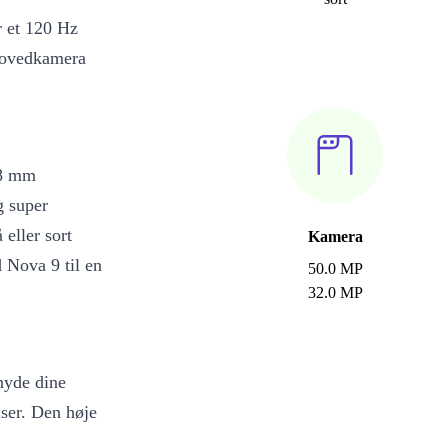
r et 120 Hz
 hovedkamera
,8 mm
g super
eller sort
Kamera
 Nova 9 til en
50.0 MP
32.0 MP
nyde dine
lser. Den høje
 sammen med