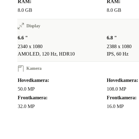
RAM:
RAM:
8.0 GB
8.0 GB
Display
6.6 "
6.8 "
2340 x 1080
2388 x 1080
AMOLED, 120 Hz, HDR10
IPS, 60 Hz
Kamera
Hovedkamera:
Hovedkamera:
50.0 MP
108.0 MP
Frontkamera:
Frontkamera:
32.0 MP
16.0 MP