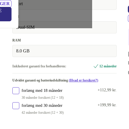
NGER
sort
E
SIM
Dual-SIM
RAM
8.0 GB
Inkluderet garanti fra forhandleren:
12 måneder
Udvidet garanti og batteriudskiftning
(Hvad er forsikret?)
+112,99 kr.
forlæng med 18 måneder
30 måneder forsikret (12 + 18)
+199,99 kr.
forlæng med 30 måneder
42 måneder forsikret (12 + 30)