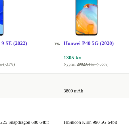
også din
ova 9, sælges
 dages
9 SE (2022)
vs.
Huawei P40 5G (2020)
1305 kr.
r.
(-31%)
Nypris:
2982,64 kr.
(-56%)
3800 mAh
25 Snapdragon 680 64bit
HiSilicon Kirin 990 5G 64bit