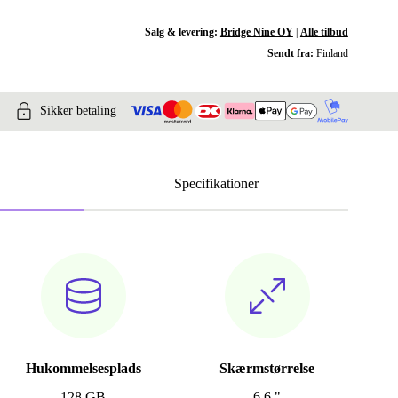
Salg & levering:
Bridge Nine OY
|
Alle tilbud
Sendt fra:
Finland
Sikker betaling
Specifikationer
Hukommelsesplads
Skærmstørrelse
128 GB
6.6 "