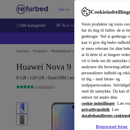
Om os
Hjælp
Cookieindstilling
Vores produkter og vores coo
Alle kategorier
🎒 Back to school
Smartphones
Bærbar
har én ting til fælles: de er b
genbrugte. Ved at genbruge c
💻 Ekst
kan vi give dig bedre indhold
er mere relevant for dine be
Startside
Produkter
Mobiltelefoner og smartphones
Huawei, mobiltelefone
at få dette til at fungere orden
vil vi bede om dit samtykke ti
Huawei Nova 9
analysere din browsing-adfæ
personalisere indhold og rek
8 GB | 128 GB | Dual-SIM | sort
til dig – med første- og
tredjepartscookies. Selvfølge
(5 anmeldelser)
med dit samtykke. Du kan til
enhver tid ændre dine
cookie indstillinger
. Læs vo
privatlivspolitik
. Læs
databehandlerens cookiepol
Begrænset brug