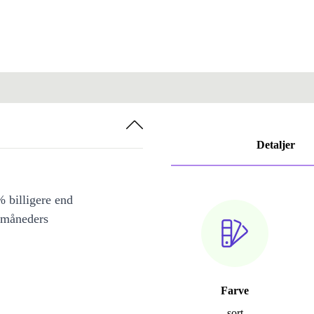
Detaljer
 billigere end
 måneders
Farve
sort