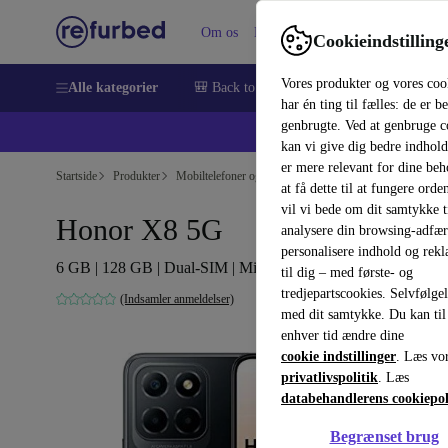
Om os
Hjælp
Cookieindstilling
Vores produkter og vores coo
Alle kategorier
🎒 Back to school
Smartphones
Bærbar
har én ting til fælles: de er b
genbrugte. Ved at genbruge c
💻 Ekst
kan vi give dig bedre indhold
er mere relevant for dine be
Startside
Produkter
Mobiltelefoner og smartphones
Honor, mobiltelefoner
at få dette til at fungere orden
vil vi bede om dit samtykke ti
Honor X8 5G
analysere din browsing-adfæ
personalisere indhold og rek
6 GB | 128 GB | Dual-SIM | Midnight Black
til dig – med første- og
tredjepartscookies. Selvfølge
(Indsamler anmeldelser)
med dit samtykke. Du kan til
enhver tid ændre dine
cookie indstillinger
. Læs vo
privatlivspolitik
. Læs
databehandlerens cookiepol
Begrænset brug