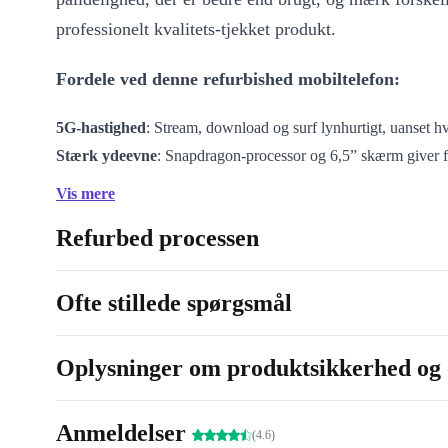
professionelt kvalitets-tjekket produkt.
Fordele ved denne refurbished mobiltelefon:
5G-hastighed
: Stream, download og surf lynhurtigt, uanset hv
Stærk ydeevne
: Snapdragon-processor og 6,5” skærm giver 
oplevelser – fra gaming til videomøder.
Vis mere
48 MP kamera
: Fang hverdagens magi med det alsidige trip
Refurbed processen
portrætter, detaljer og dybde står knivskarpt.
Lang batterilevetid
: 5000 mAh batteriet holder dig kørende h
for bekymringer om strøm.
Ofte stillede spørgsmål
Ekstra plads
: Udvid lagringen med microSD op til 1 TB – ge
minder og apps.
Oplysninger om produktsikkerhed og 
Nem opladning og forbindelser
: USB-C, Bluetooth 5.1, NF
jackstik gør hverdagen fleksibel.
Anmeldelser
Sikkerhed og komfort
: Fingeraftrykslæser på siden for hurti
(4.6)