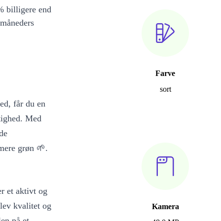
 billigere end
 måneders
Farve
sort
ed, får du en
tighed. Med
ede
 mere grøn 🌱.
 et aktivt og
lev kvalitet og
Kamera
len på et