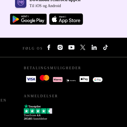
Til iOS og Android
FØLG OS
BETALINGSMULIGHEDER
ANMELDELSER
PEN
Trustpilot
TrustScore
4.6
205403
Anmeldelser