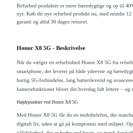
Refurbed produkter er mere bæredygtige og op til 40%
nyt. Køb dit nye refurbed produkt nu, med mindst 12
garanti og altid 30 dages returret.
Honor X8 5G - Beskrivelse
Når du vælger en refurbished Honor X8 5G fra refurb
smartphone, der leverer på både ydeevne og bæredyg
hurtig 5G-forbindelse, lang batterilevetid og avancer
kamerafunktioner bliver din hverdag lidt lettere – og
Højdepunkter ved Honor X8 5G
Med Honor X8 5G får du en mobiltelefon, der matcher
digitalt liv, uden at gå på kompromis med miljøet. Op
pålidelighed, der er bedre end brugt, og mærk forskel