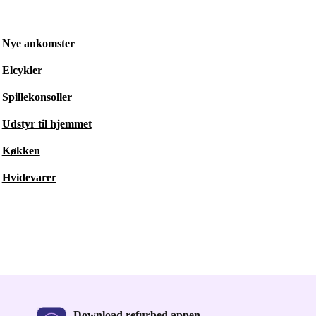
Nye ankomster
Elcykler
Spillekonsoller
Udstyr til hjemmet
Køkken
Hvidevarer
Download refurbed appen