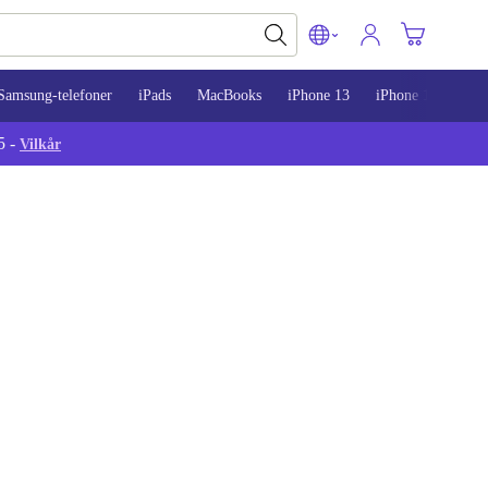
Samsung-telefoner
iPads
MacBooks
iPhone 13
iPhone 14
iPh
5 -
Vilkår