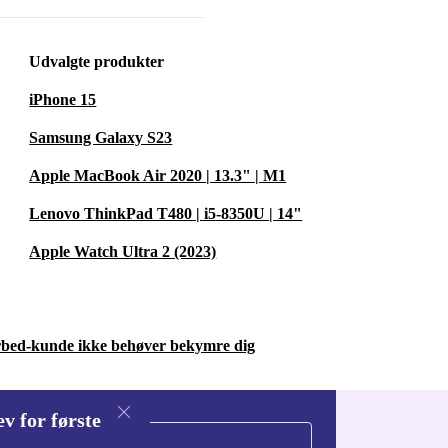
Udvalgte produkter
d, reducerer
iPhone 15
ektronisk
Samsung Galaxy S23
d og planetens
Apple MacBook Air 2020 | 13.3" | M1
Lenovo ThinkPad T480 | i5-8350U | 14"
Apple Watch Ultra 2 (2023)
ing?
m sikrer, at du
rten.
urbed-kunde ikke behøver bekymre dig
gen?
v for første
til detaljerige