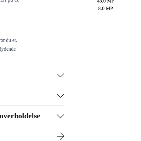
48.0 MP
8.0 MP
or du er.
flydende
pelkamera –
ele dagen – slip
m alle dine
overholdelse
C og klassisk
g og sikker