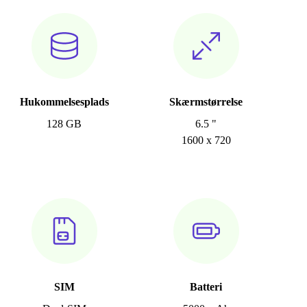
Hukommelsesplads
Skærmstørrelse
128 GB
6.5 "
1600 x 720
SIM
Batteri