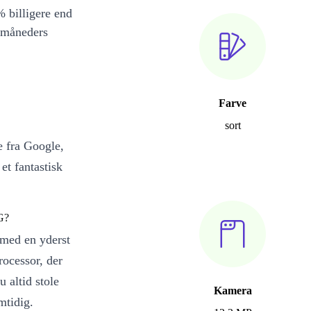
 billigere end
 måneders
Farve
sort
e fra Google,
et fantastisk
G?
 med en yderst
cessor, der
 altid stole
Kamera
mtidig.