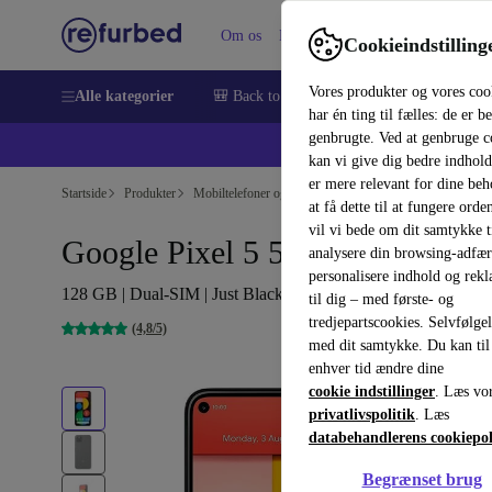
Om os
Hjælp
Cookieindstilling
Vores produkter og vores coo
Alle kategorier
🎒 Back to school
Smartphones
Bærbar
har én ting til fælles: de er b
genbrugte. Ved at genbruge c
💻 Ekst
kan vi give dig bedre indhold
er mere relevant for dine be
Startside
Produkter
Mobiltelefoner og smartphones
Google Pixel, mobiltel
at få dette til at fungere orden
vil vi bede om dit samtykke ti
Google Pixel 5 5G
analysere din browsing-adfæ
personalisere indhold og rek
128 GB | Dual-SIM | Just Black
til dig – med første- og
tredjepartscookies. Selvfølge
(4,8/5)
med dit samtykke. Du kan til
enhver tid ændre dine
cookie indstillinger
. Læs vo
privatlivspolitik
. Læs
databehandlerens cookiepol
Begrænset brug