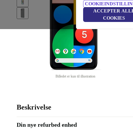
COOKIEINDSTILLI
ACCEPTER ALL
COOKIES
Billedet er kun til illustration
Beskrivelse
Din nye refurbed enhed