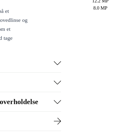
12.2 MP
8.0 MP
å et
hovedlinse og
om et
d tage
kærmen med
giver dig
idig.
overholdelse