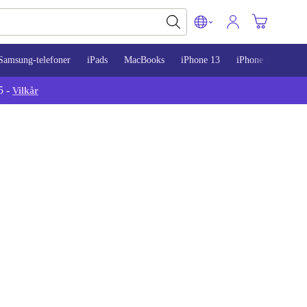
Samsung-telefoner
iPads
MacBooks
iPhone 13
iPhone 14
iPh
5 -
Vilkår