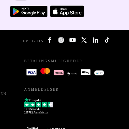
FØLG OS
BETALINGSMULIGHEDER
ANMELDELSER
PEN
Trustpilot
TrustScore
4.6
205792
Anmeldelser