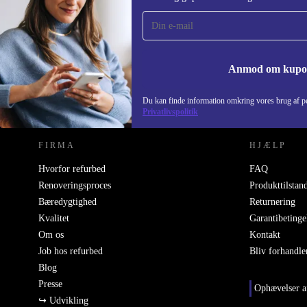
gang og spar 115 kr!
Gå aldrig glip af et tilbud igen.
Anmod om kup
REFURBED DANMARK - RETHINK NEW.
Du kan finde information omkring vores brug af pe
Privatlivspolitik
FIRMA
HJÆLP
Hvorfor refurbed
FAQ
Renoveringsproces
Produkttilstan
Bæredygtighed
Returnering
Kvalitet
Garantibetinge
Om os
Kontakt
Job hos refurbed
Bliv forhandle
Blog
Presse
Ophævelser a
↪ Udvikling