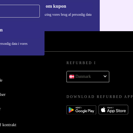
Anmod om kupon
Du kan finde information omkring vores brug af personlig data
i vores
Privatlivspolitik
.
on
rsonlig data i vores
REFURBED I
Danmark
de
lser
DOWNLOAD REFURBED AP
r
f kontrakt