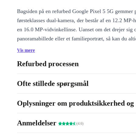
Bagsiden på en refurbed Google Pixel 5 5G gemmer p
førsteklasses dual-kamera, der består af en 12.2 MP-
en 16.0 MP-vidvinkellinse. Uanset om det drejer sig 
panoramabillede eller et familieportræt, så kan du alti
professionelle billeder med dette kamera.
Vis mere
Yderligere premium-features indbefatter P-OLED.s
Refurbed processen
HDR10+-teknologi og en Dual-SIM-kortåbning, som 
mulighed for at bruge to numre på samme enhed samt
Ofte stillede spørgsmål
Oplysninger om produktsikkerhed og 
Anmeldelser
(4.6)