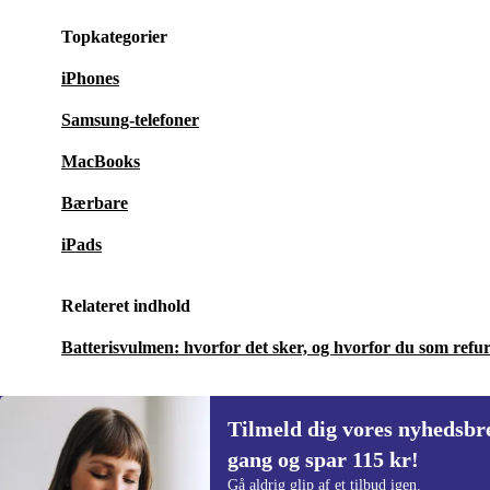
Topkategorier
iPhones
Samsung-telefoner
MacBooks
Bærbare
iPads
Relateret indhold
Batterisvulmen: hvorfor det sker, og hvorfor du som ref
Tilmeld dig vores nyhedsbre
gang og spar 115 kr!
Tilmeld dig vores nyhedsbrev for første
Gå aldrig glip af et tilbud igen.