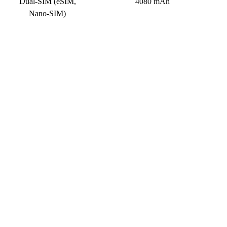
Dual-SIM (eSIM,
4080 mAh
Nano-SIM)