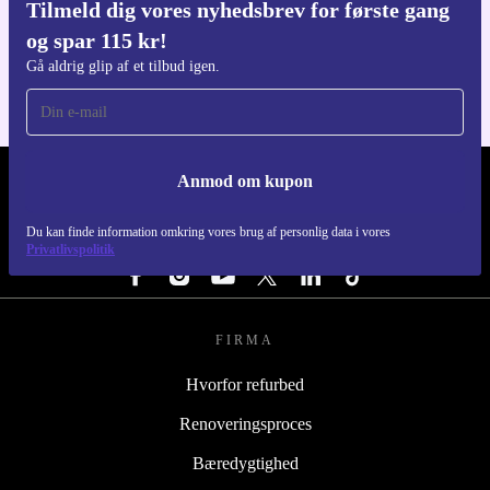
Tilmeld dig vores nyhedsbrev for første gang
Download refurbed appen
og spar 115 kr!
Til iOS og Android
Gå aldrig glip af et tilbud igen.
Anmod om kupon
REFURBED DANMARK - RETHINK NEW.
Du kan finde information omkring vores brug af personlig data i vores
FØLG OS
Privatlivspolitik
FIRMA
Hvorfor refurbed
Renoveringsproces
Bæredygtighed