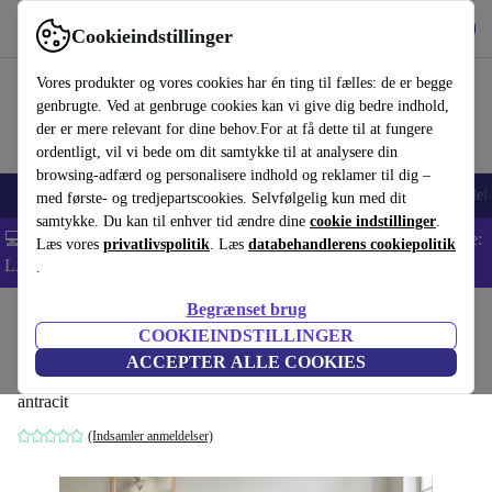
Hent appen
Download
Cookieindstillinger
Brug refurbed hurtigt og nemt
Vores produkter og vores cookies har én ting til fælles: de er begge
genbrugte. Ved at genbruge cookies kan vi give dig bedre indhold,
der er mere relevant for dine behov.For at få dette til at fungere
ordentligt, vil vi bede om dit samtykke til at analysere din
browsing-adfærd og personalisere indhold og reklamer til dig –
Smartphones
Bærbare
Tablets
Smartwatches
Tilbehør
Hovedtelef
med første- og tredjepartscookies. Selvfølgelig kun med dit
samtykke. Du kan til enhver tid ændre dine
cookie indstillinger
.
💻 Ekstra 5% rabat på alle MacBooks og bærbare computere - Kode:
Læs vores
privatlivspolitik
. Læs
databehandlerens cookiepolitik
LAPTOP5 -
Vilkår
.
Begrænset brug
Startside
Produkter
Husholdning
Møbler
COOKIEINDSTILLINGER
Frido hjørnesofa højre antracit
ACCEPTER ALLE COOKIES
antracit
(Indsamler anmeldelser)