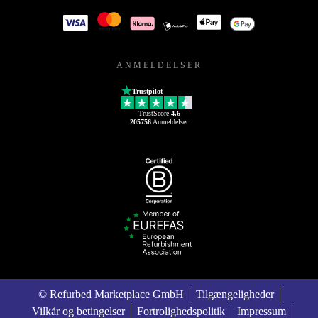
ANMELDELSER
Trustpilot
TrustScore
4.6
205756
Anmeldelser
© Refurbed Marketplace GmbH
Tilgængeligheder
Vilkår og betingelser
Fortrolighedspolitik
Impressum