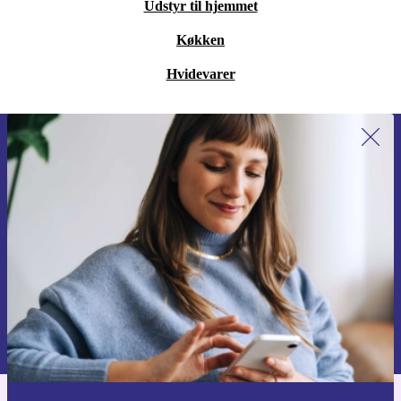
Udstyr til hjemmet
Køkken
Hvidevarer
Tilmeld dig vores nyhedsbrev for
første gang og spar 115 kr!
Gå aldrig glip af et tilbud igen.
Anmod om kupon
Du kan finde information omkring vores brug af personlig data i vores
Privatlivspolitik
.