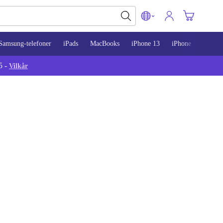
Samsung-telefoner
iPads
MacBooks
iPhone 13
iPhone 14
iPh
5 -
Vilkår