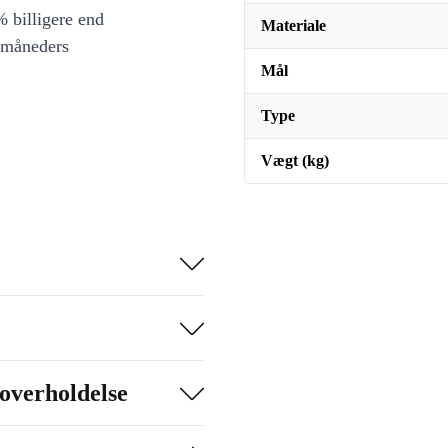
 billigere end
Materiale
 måneders
Mål
Type
Vægt (kg)
overholdelse