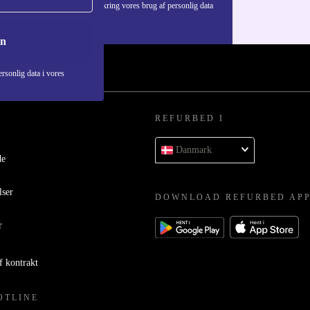
Du kan finde information omkring vores brug af personlig data
i vores
Privatlivspolitik
.
on
rsonlig data i vores
REFURBED I
Danmark
de
lser
DOWNLOAD REFURBED AP
r
f kontrakt
OTLINE