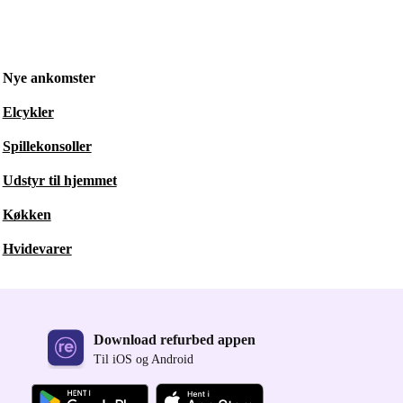
Nye ankomster
Elcykler
Spillekonsoller
Udstyr til hjemmet
Køkken
Hvidevarer
Download refurbed appen
Til iOS og Android