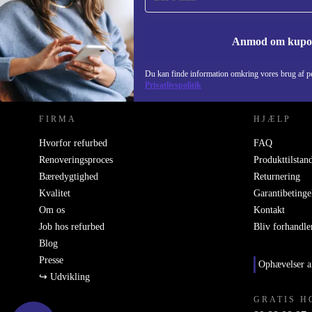
Anmod om kup
REFURBED DANMARK - RETHINK NEW.
Du kan finde information omkring vores brug af pe
Privatlivspolitik
FIRMA
HJÆLP
Hvorfor refurbed
FAQ
Renoveringsproces
Produkttilstan
Bæredygtighed
Returnering
Kvalitet
Garantibetinge
Om os
Kontakt
Job hos refurbed
Bliv forhandle
Blog
Presse
Ophævelser a
↪ Udvikling
GRATIS H