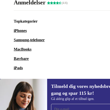
Anmeldelser
(4.6)
Topkategorier
iPhones
Samsung-telefoner
MacBooks
Bærbare
iPads
Tilmeld dig vores nyhedsbre
gang og spar 115 kr!
Tilmeld dig vores nyhedsbrev for første
Gå aldrig glip af et tilbud igen.
gang og spar 115 kr!
Gå aldrig glip af et tilbud igen.