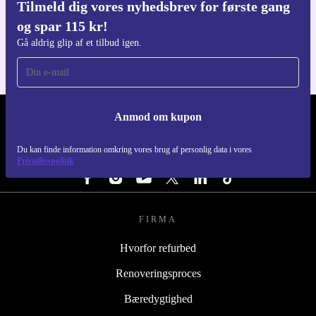
Tilmeld dig vores nyhedsbrev for første gang
Download refurbed appen
og spar 115 kr!
Til iOS og Android
Gå aldrig glip af et tilbud igen.
Anmod om kupon
REFURBED DANMARK - RETHINK NEW.
Du kan finde information omkring vores brug af personlig data i vores
FØLG OS
Privatlivspolitik
FIRMA
Hvorfor refurbed
Renoveringsproces
Bæredygtighed