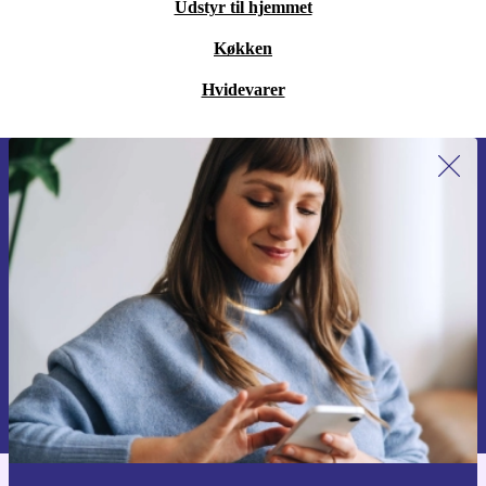
Udstyr til hjemmet
Køkken
Hvidevarer
Tilmeld dig vores nyhedsbrev for
første gang og spar 115 kr!
Gå aldrig glip af et tilbud igen.
Anmod om kupon
Du kan finde information omkring vores brug af personlig data i vores
Privatlivspolitik
.