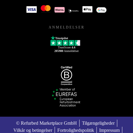
ANMELDELSER
Trustpilot
TrustScore
4.6
205980
Anmeldelser
© Refurbed Marketplace GmbH
Tilgængeligheder
Vilkår og betingelser
Fortrolighedspolitik
Impressum