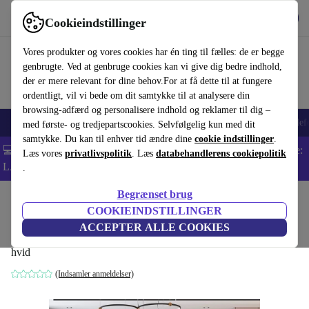
Hent appen
Download
Cookieindstillinger
Brug refurbed hurtigt og nemt
Vores produkter og vores cookies har én ting til fælles: de er begge
genbrugte. Ved at genbruge cookies kan vi give dig bedre indhold,
der er mere relevant for dine behov.For at få dette til at fungere
ordentligt, vil vi bede om dit samtykke til at analysere din
browsing-adfærd og personalisere indhold og reklamer til dig –
Smartphones
Bærbare
Tablets
Smartwatches
Tilbehør
Hovedtelef
med første- og tredjepartscookies. Selvfølgelig kun med dit
samtykke. Du kan til enhver tid ændre dine
cookie indstillinger
.
💻 Ekstra 5% rabat på alle MacBooks og bærbare computere - Kode:
Læs vores
privatlivspolitik
. Læs
databehandlerens cookiepolitik
LAPTOP5 -
Vilkår
.
Begrænset brug
Startside
Produkter
Husholdning
Møbler
COOKIEINDSTILLINGER
Eti hjørnesofa venstre hvid
ACCEPTER ALLE COOKIES
hvid
(Indsamler anmeldelser)