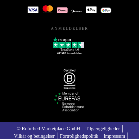
ANMELDELSER
Trustpilot
TrustScore
4.6
205562
Anmeldelser
© Refurbed Marketplace GmbH
Tilgængeligheder
Vilkår og betingelser
Fortrolighedspolitik
Impressum