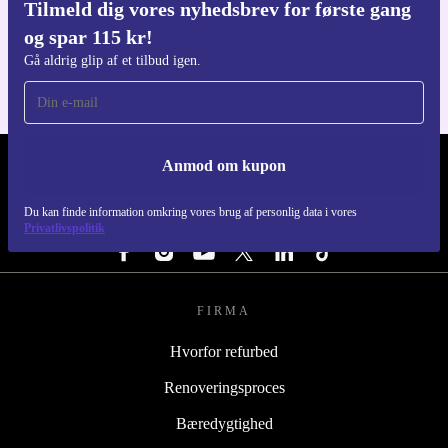
Tilmeld dig vores nyhedsbrev for første gang
Download refurbed appen
og spar 115 kr!
Til iOS og Android
Gå aldrig glip af et tilbud igen.
Anmod om kupon
REFURBED DANMARK - RETHINK NEW.
Du kan finde information omkring vores brug af personlig data i vores
FØLG OS
Privatlivspolitik
FIRMA
Hvorfor refurbed
Renoveringsproces
Bæredygtighed