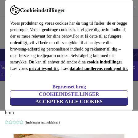
Hent appen
Download
Cookieindstillinger
Brug refurbed hurtigt og nemt
Vores produkter og vores cookies har én ting til fælles: de er begge
genbrugte. Ved at genbruge cookies kan vi give dig bedre indhold,
der er mere relevant for dine behov.For at få dette til at fungere
ordentligt, vil vi bede om dit samtykke til at analysere din
browsing-adfærd og personalisere indhold og reklamer til dig –
Smartphones
Bærbare
Tablets
Smartwatches
Tilbehør
Hovedtelef
med første- og tredjepartscookies. Selvfølgelig kun med dit
samtykke. Du kan til enhver tid ændre dine
cookie indstillinger
.
💻 Ekstra 5% rabat på alle MacBooks og bærbare computere - Kode:
Læs vores
privatlivspolitik
. Læs
databehandlerens cookiepolitik
LAPTOP5 -
Vilkår
.
Begrænset brug
Startside
Produkter
Husholdning
Møbler
COOKIEINDSTILLINGER
spisebord 160cm
ACCEPTER ALLE COOKIES
brun
(Indsamler anmeldelser)