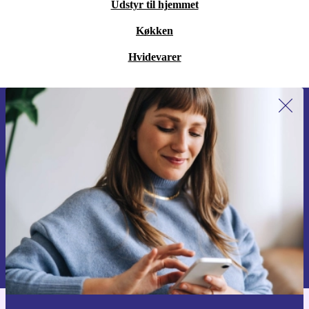
Udstyr til hjemmet
Køkken
Hvidevarer
Tilmeld dig vores nyhedsbrev for
første gang og spar 115 kr!
Gå aldrig glip af et tilbud igen.
Anmod om kupon
Du kan finde information omkring vores brug af personlig data i vores
Privatlivspolitik
.