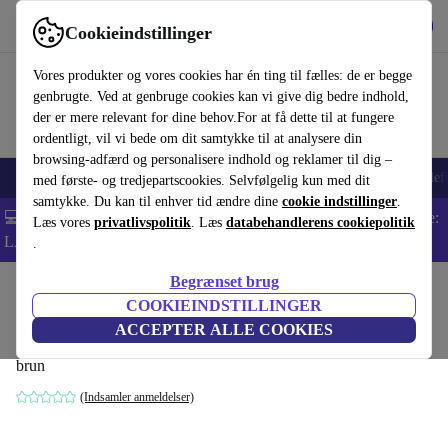
Hent appen
Download
Cookieindstillinger
Brug refurbed hurtigt og nemt
Vores produkter og vores cookies har én ting til fælles: de er begge
genbrugte. Ved at genbruge cookies kan vi give dig bedre indhold,
der er mere relevant for dine behov.For at få dette til at fungere
ordentligt, vil vi bede om dit samtykke til at analysere din
browsing-adfærd og personalisere indhold og reklamer til dig –
Smartphones
Bærbare
Tablets
Smartwatches
Tilbehør
Hovedtelef
med første- og tredjepartscookies. Selvfølgelig kun med dit
samtykke. Du kan til enhver tid ændre dine
cookie indstillinger
.
💻 Ekstra 5% rabat på alle MacBooks og bærbare computere - Kode:
Læs vores
privatlivspolitik
. Læs
databehandlerens cookiepolitik
LAPTOP5 -
Vilkår
.
Begrænset brug
Startside
Produkter
Husholdning
Møbler
COOKIEINDSTILLINGER
Ernest lænestol Vega Sand Dune
ACCEPTER ALLE COOKIES
brun
(Indsamler anmeldelser)