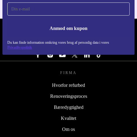
Anmod om kupon
REFURBED DANMARK - RETHINK NEW.
Du kan finde information omkring vores brug af personlig data i vores
FØLG OS
Privatlivspolitik
FIRMA
Hvorfor refurbed
Renoveringsproces
Bæredygtighed
Kvalitet
Om os